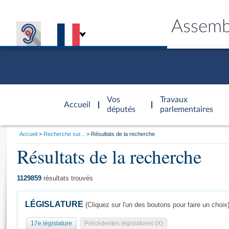
Assemb
Accèder à
la page
Vos
Travaux
Accueil
d'accueil
députés
parlementaires
Vous
Accueil
Recherche sur...
Résultats de la recherche
êtes
Résultats de la recherche
Général
ici
CONNEX
TRAVA
CONNA
DÉC
:
1129859
résultats trouvés
LÉGISLATURE
(Cliquez sur l'un des boutons pour faire un choix
17e législature
Précédentes législatures (X)