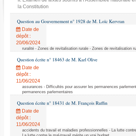
Rapports d'enquête
la Constitution
Rapports législatifs
Rapports sur l'application des lois
Question au Gouvernement n° 1928 de M. Loïc Kervran
Baromètre de l’application des lois
Date de
dépôt :
Dossiers législatifs
20/06/2024
ruralité - Zones de revitalisation rurale - Zones de revitalisation r
Budget et sécurité sociale
Questions écrites et orales
Question écrite n° 18463 de M. Karl Olive
Comptes rendus des débats
Date de
dépôt :
11/06/2024
assurances - Difficultés pour assurer les permanences parlementa
permanences parlementaires
Question écrite n° 18431 de M. François Ruffin
Date de
dépôt :
11/06/2024
accidents du travail et maladies professionnelles - La lutte contre
La lutte contre le mal-travail mérite un vrai budget