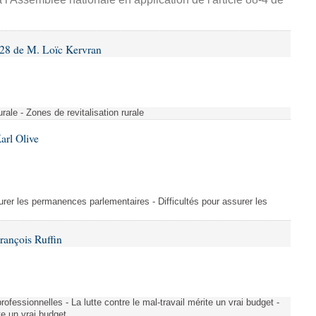
28 de M. Loïc Kervran
rurale - Zones de revitalisation rurale
arl Olive
urer les permanences parlementaires - Difficultés pour assurer les
rançois Ruffin
rofessionnelles - La lutte contre le mal-travail mérite un vrai budget -
ite un vrai budget