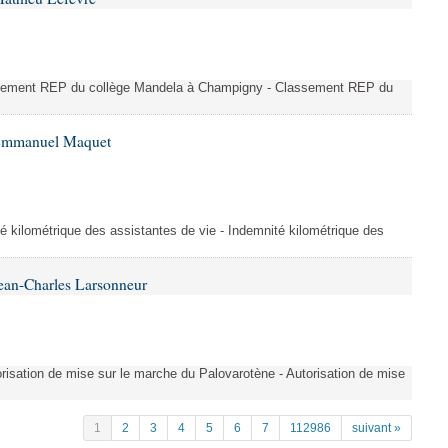
ssement REP du collège Mandela à Champigny - Classement REP du
 Emmanuel Maquet
é kilométrique des assistantes de vie - Indemnité kilométrique des
ean-Charles Larsonneur
isation de mise sur le marche du Palovarotène - Autorisation de mise
1
2
3
4
5
6
7
112986
suivant »