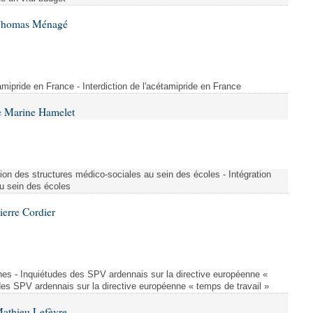
 Thomas Ménagé
étamipride en France - Interdiction de l'acétamipride en France
e Marine Hamelet
ion des structures médico-sociales au sein des écoles - Intégration
u sein des écoles
ierre Cordier
nes - Inquiétudes des SPV ardennais sur la directive européenne «
des SPV ardennais sur la directive européenne « temps de travail »
Mathieu Lefèvre