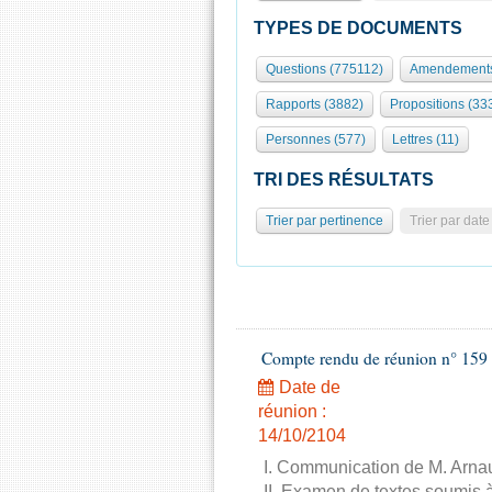
TYPES DE DOCUMENTS
Questions (775112)
Amendements
Rapports (3882)
Propositions (33
Personnes (577)
Lettres (11)
TRI DES RÉSULTATS
Trier par pertinence
Trier par date
Compte rendu de réunion n° 159 
Date de
réunion :
14/10/2104
I. Communication de M. Arnau
II. Examen de textes soumis à