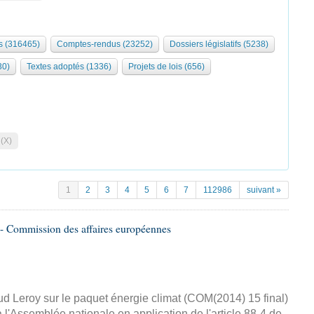
 (316465)
Comptes-rendus (23252)
Dossiers législatifs (5238)
30)
Textes adoptés (1336)
Projets de lois (656)
 (X)
1
2
3
4
5
6
7
112986
suivant »
- Commission des affaires européennes
d Leroy sur le paquet énergie climat (COM(2014) 15 final)
 l'Assemblée nationale en application de l'article 88-4 de