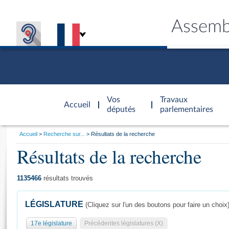
Assemb
Accèder à
la page
Vos
Travaux
Accueil
d'accueil
députés
parlementaires
Vous
Accueil
Recherche sur...
Résultats de la recherche
êtes
Résultats de la recherche
Général
ici
CONNEX
TRAVA
CONNA
DÉC
:
1135466
résultats trouvés
LÉGISLATURE
(Cliquez sur l'un des boutons pour faire un choix
17e législature
Précédentes législatures (X)