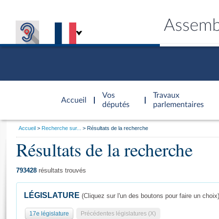
Assemb
Accèder à
la page
Vos
Travaux
Accueil
d'accueil
députés
parlementaires
Vous
Accueil
Recherche sur...
Résultats de la recherche
êtes
Résultats de la recherche
Général
ici
CONNEX
TRAVA
CONNA
DÉC
:
793428
résultats trouvés
LÉGISLATURE
(Cliquez sur l'un des boutons pour faire un choix
17e législature
Précédentes législatures (X)