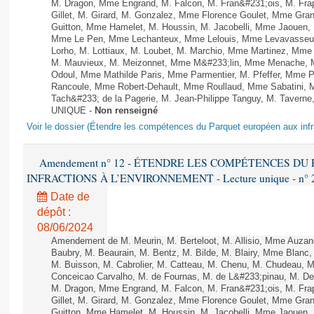
M. Dragon, Mme Engrand, M. Falcon, M. Fran&#231;ois, M. Frap
Gillet, M. Girard, M. Gonzalez, Mme Florence Goulet, Mme Grang
Guitton, Mme Hamelet, M. Houssin, M. Jacobelli, Mme Jaouen, 
Mme Le Pen, Mme Lechanteux, Mme Lelouis, Mme Levavasseur,
Lorho, M. Lottiaux, M. Loubet, M. Marchio, Mme Martinez, Mm
M. Mauvieux, M. Meizonnet, Mme M&#233;lin, Mme Menache, M
Odoul, Mme Mathilde Paris, Mme Parmentier, M. Pfeffer, Mme 
Rancoule, Mme Robert-Dehault, Mme Roullaud, Mme Sabatini, 
Tach&#233; de la Pagerie, M. Jean-Philippe Tanguy, M. Taverne, M.
UNIQUE -
Non renseigné
Voir le dossier (Étendre les compétences du Parquet européen aux infr
Amendement n° 12 - ÉTENDRE LES COMPÉTENCES D
INFRACTIONS À L’ENVIRONNEMENT - Lecture unique - n° 
Date de
dépôt :
08/06/2024
Amendement de M. Meurin, M. Berteloot, M. Allisio, Mme Auzano
Baubry, M. Beaurain, M. Bentz, M. Bilde, M. Blairy, Mme Blanc
M. Buisson, M. Cabrolier, M. Catteau, M. Chenu, M. Chudeau
Conceicao Carvalho, M. de Fournas, M. de L&#233;pinau, M. 
M. Dragon, Mme Engrand, M. Falcon, M. Fran&#231;ois, M. Frap
Gillet, M. Girard, M. Gonzalez, Mme Florence Goulet, Mme Grang
Guitton, Mme Hamelet, M. Houssin, M. Jacobelli, Mme Jaouen, 