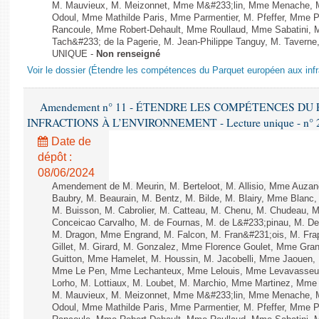
M. Mauvieux, M. Meizonnet, Mme M&#233;lin, Mme Menache, M
Odoul, Mme Mathilde Paris, Mme Parmentier, M. Pfeffer, Mme 
Rancoule, Mme Robert-Dehault, Mme Roullaud, Mme Sabatini, 
Tach&#233; de la Pagerie, M. Jean-Philippe Tanguy, M. Taverne, M.
UNIQUE -
Non renseigné
Voir le dossier (Étendre les compétences du Parquet européen aux infr
Amendement n° 11 - ÉTENDRE LES COMPÉTENCES D
INFRACTIONS À L’ENVIRONNEMENT - Lecture unique - n° 
Date de
dépôt :
08/06/2024
Amendement de M. Meurin, M. Berteloot, M. Allisio, Mme Auzano
Baubry, M. Beaurain, M. Bentz, M. Bilde, M. Blairy, Mme Blanc
M. Buisson, M. Cabrolier, M. Catteau, M. Chenu, M. Chudeau
Conceicao Carvalho, M. de Fournas, M. de L&#233;pinau, M. 
M. Dragon, Mme Engrand, M. Falcon, M. Fran&#231;ois, M. Frap
Gillet, M. Girard, M. Gonzalez, Mme Florence Goulet, Mme Grang
Guitton, Mme Hamelet, M. Houssin, M. Jacobelli, Mme Jaouen, 
Mme Le Pen, Mme Lechanteux, Mme Lelouis, Mme Levavasseur,
Lorho, M. Lottiaux, M. Loubet, M. Marchio, Mme Martinez, Mm
M. Mauvieux, M. Meizonnet, Mme M&#233;lin, Mme Menache, M
Odoul, Mme Mathilde Paris, Mme Parmentier, M. Pfeffer, Mme 