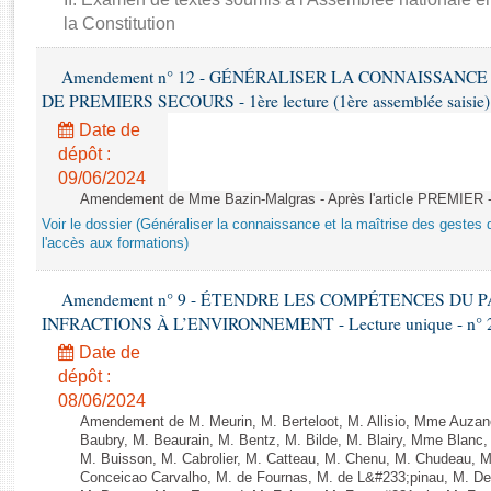
Rapports d'enquête
la Constitution
Rapports législatifs
Rapports sur l'application des lois
Amendement n° 12 - GÉNÉRALISER LA CONNAISSANCE
Baromètre de l’application des lois
DE PREMIERS SECOURS - 1ère lecture (1ère assemblée saisie) 
Date de
Dossiers législatifs
dépôt :
09/06/2024
Budget et sécurité sociale
Amendement de Mme Bazin-Malgras - Après l'article PREMIER 
Questions écrites et orales
Voir le dossier (Généraliser la connaissance et la maîtrise des gestes 
Comptes rendus des débats
l'accès aux formations)
Amendement n° 9 - ÉTENDRE LES COMPÉTENCES DU
INFRACTIONS À L’ENVIRONNEMENT - Lecture unique - n° 
Date de
dépôt :
08/06/2024
Amendement de M. Meurin, M. Berteloot, M. Allisio, Mme Auzano
Baubry, M. Beaurain, M. Bentz, M. Bilde, M. Blairy, Mme Blanc
M. Buisson, M. Cabrolier, M. Catteau, M. Chenu, M. Chudeau
Conceicao Carvalho, M. de Fournas, M. de L&#233;pinau, M. 