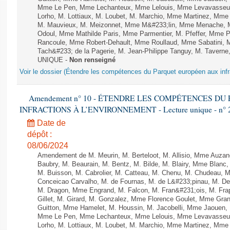
Mme Le Pen, Mme Lechanteux, Mme Lelouis, Mme Levavasseur,
Lorho, M. Lottiaux, M. Loubet, M. Marchio, Mme Martinez, Mm
M. Mauvieux, M. Meizonnet, Mme M&#233;lin, Mme Menache, M
Odoul, Mme Mathilde Paris, Mme Parmentier, M. Pfeffer, Mme 
Rancoule, Mme Robert-Dehault, Mme Roullaud, Mme Sabatini, 
Tach&#233; de la Pagerie, M. Jean-Philippe Tanguy, M. Taverne, M.
UNIQUE -
Non renseigné
Voir le dossier (Étendre les compétences du Parquet européen aux infr
Amendement n° 10 - ÉTENDRE LES COMPÉTENCES D
INFRACTIONS À L’ENVIRONNEMENT - Lecture unique - n° 
Date de
dépôt :
08/06/2024
Amendement de M. Meurin, M. Berteloot, M. Allisio, Mme Auzano
Baubry, M. Beaurain, M. Bentz, M. Bilde, M. Blairy, Mme Blanc
M. Buisson, M. Cabrolier, M. Catteau, M. Chenu, M. Chudeau
Conceicao Carvalho, M. de Fournas, M. de L&#233;pinau, M. 
M. Dragon, Mme Engrand, M. Falcon, M. Fran&#231;ois, M. Frap
Gillet, M. Girard, M. Gonzalez, Mme Florence Goulet, Mme Grang
Guitton, Mme Hamelet, M. Houssin, M. Jacobelli, Mme Jaouen, 
Mme Le Pen, Mme Lechanteux, Mme Lelouis, Mme Levavasseur,
Lorho, M. Lottiaux, M. Loubet, M. Marchio, Mme Martinez, Mm