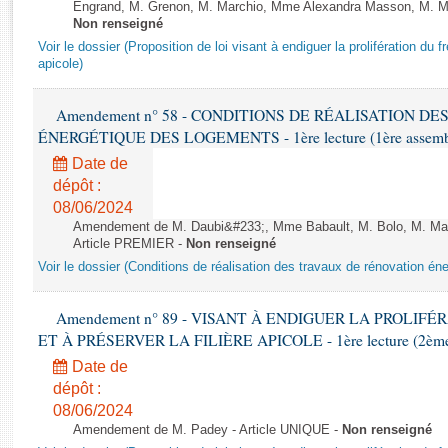
Rapports d'enquête
Engrand, M. Grenon, M. Marchio, Mme Alexandra Masson, M. Meur
Non renseigné
Rapports législatifs
Voir le dossier (Proposition de loi visant à endiguer la prolifération du fr
Rapports sur l'application des lois
apicole)
Baromètre de l’application des lois
Amendement n° 58 - CONDITIONS DE RÉALISATION D
ÉNERGÉTIQUE DES LOGEMENTS - 1ère lecture (1ère assemblée
Dossiers législatifs
Budget et sécurité sociale
Date de
dépôt :
Questions écrites et orales
08/06/2024
Comptes rendus des débats
Amendement de M. Daubi&#233;, Mme Babault, M. Bolo, M. Mar
Article PREMIER -
Non renseigné
Voir le dossier (Conditions de réalisation des travaux de rénovation é
Amendement n° 89 - VISANT À ENDIGUER LA PROLIF
ET À PRÉSERVER LA FILIÈRE APICOLE - 1ère lecture (2ème as
Date de
dépôt :
08/06/2024
Amendement de M. Padey - Article UNIQUE -
Non renseigné