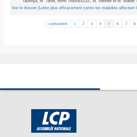
Taurinya, M. Tavel, Mme Trouv&#233;, M. Vannier et M. Walter 
Voir le dossier (Lutter plus efficacement contre les maladies affectant 
« précedent
1
2
3
4
5
6
7
8