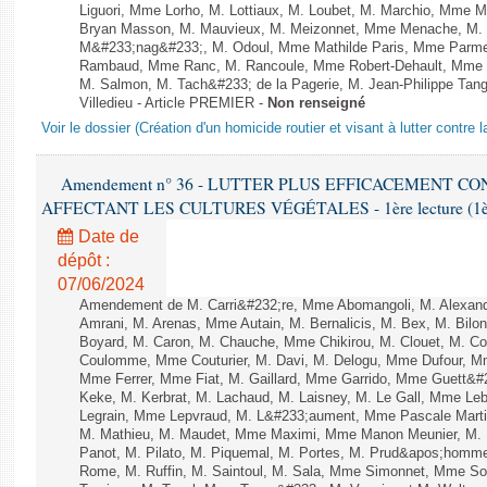
Liguori, Mme Lorho, M. Lottiaux, M. Loubet, M. Marchio, Mme 
Bryan Masson, M. Mauvieux, M. Meizonnet, Mme Menache, M. M
M&#233;nag&#233;, M. Odoul, Mme Mathilde Paris, Mme Parment
Rambaud, Mme Ranc, M. Rancoule, Mme Robert-Dehault, Mme R
M. Salmon, M. Tach&#233; de la Pagerie, M. Jean-Philippe Tangu
Villedieu - Article PREMIER -
Non renseigné
Voir le dossier (Création d'un homicide routier et visant à lutter contre l
Amendement n° 36 - LUTTER PLUS EFFICACEMENT C
AFFECTANT LES CULTURES VÉGÉTALES - 1ère lecture (1ère a
Date de
dépôt :
07/06/2024
Amendement de M. Carri&#232;re, Mme Abomangoli, M. Alexan
Amrani, M. Arenas, Mme Autain, M. Bernalicis, M. Bex, M. Bilo
Boyard, M. Caron, M. Chauche, Mme Chikirou, M. Clouet, M. Co
Coulomme, Mme Couturier, M. Davi, M. Delogu, Mme Dufour, M
Mme Ferrer, Mme Fiat, M. Gaillard, Mme Garrido, Mme Guett&#
Keke, M. Kerbrat, M. Lachaud, M. Laisney, M. Le Gall, Mme L
Legrain, Mme Lepvraud, M. L&#233;aument, Mme Pascale Martin
M. Mathieu, M. Maudet, Mme Maximi, Mme Manon Meunier, M.
Panot, M. Pilato, M. Piquemal, M. Portes, M. Prud&apos;homm
Rome, M. Ruffin, M. Saintoul, M. Sala, Mme Simonnet, Mme S