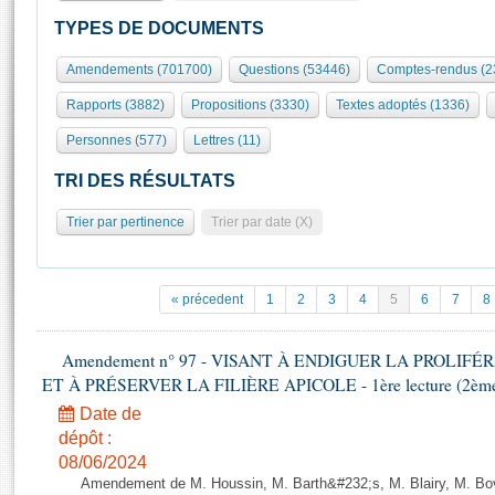
S'id
Présidence
Séance publique
Rôle et pouvoirs de l'Assemblée
Visiter l'Assemblée
TYPES DE DOCUMENTS
Fiches « Connaissance de l’Assemblée »
577 députés
Commissions et autres organes
Visite virtuelle du palais Bourbon
Amendements (701700)
Questions (53446)
Comptes-rendus (2
Organisation de l'Assemblée
Groupes politiques
Europe et International
Assister à une séance
Mot
Rapports (3882)
Propositions (3330)
Textes adoptés (1336)
Présidence
Conférence des Présidents
Bureau
Collège des Ques
Élections législatives
Contrôle et évaluation
Accès des chercheurs à l’Assemblée
Personnes (577)
Lettres (11)
Congrès
Les évènements
S'inscrire
TRI DES RÉSULTATS
Pétitions
Statistiques et chiffres clés
Trier par pertinence
Trier par date (X)
Transparence et déontologie
Vous n'ave
Patrimoine
E
Documents de référence
La Bibliothèque
( Constitution | Règlement de l'Assemblée ... )
Documents parlementaires
« précedent
1
2
3
4
5
6
7
8
Les archives
Projets de loi
Contacts et plan d'accès
Propositions de loi
Amendement n° 97 - VISANT À ENDIGUER LA PROLIF
Histoire
Photos libres de droit
ET À PRÉSERVER LA FILIÈRE APICOLE - 1ère lecture (2ème as
Amendements
Juniors
Textes adoptés
Date de
Anciennes législatures
dépôt :
08/06/2024
Liens vers les sites publics
Rapports d'information
Amendement de M. Houssin, M. Barth&#232;s, M. Blairy, M. B