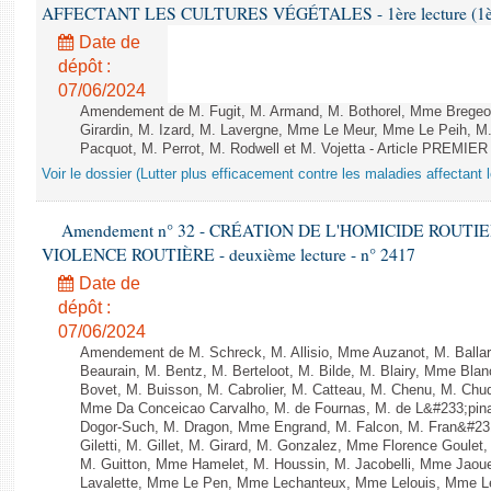
AFFECTANT LES CULTURES VÉGÉTALES - 1ère lecture (1ère a
Date de
dépôt :
07/06/2024
Amendement de M. Fugit, M. Armand, M. Bothorel, Mme Bregeon
Girardin, M. Izard, M. Lavergne, Mme Le Meur, Mme Le Peih, 
Pacquot, M. Perrot, M. Rodwell et M. Vojetta - Article PREMIER
Voir le dossier (Lutter plus efficacement contre les maladies affectant 
Amendement n° 32 - CRÉATION DE L'HOMICIDE ROUT
VIOLENCE ROUTIÈRE - deuxième lecture - n° 2417
Date de
dépôt :
07/06/2024
Amendement de M. Schreck, M. Allisio, Mme Auzanot, M. Ballar
Beaurain, M. Bentz, M. Berteloot, M. Bilde, M. Blairy, Mme Bla
Bovet, M. Buisson, M. Cabrolier, M. Catteau, M. Chenu, M. C
Mme Da Conceicao Carvalho, M. de Fournas, M. de L&#233;pi
Dogor-Such, M. Dragon, Mme Engrand, M. Falcon, M. Fran&#23
Giletti, M. Gillet, M. Girard, M. Gonzalez, Mme Florence Goulet
M. Guitton, Mme Hamelet, M. Houssin, M. Jacobelli, Mme Jaou
Lavalette, Mme Le Pen, Mme Lechanteux, Mme Lelouis, Mme Le