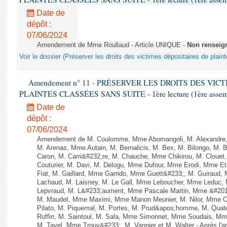
Date de
dépôt :
07/06/2024
Amendement de Mme Roullaud - Article UNIQUE -
Non renseig
Voir le dossier (Préserver les droits des victimes dépositaires de plain
Amendement n° 11 - PRÉSERVER LES DROITS DES VIC
PLAINTES CLASSÉES SANS SUITE - 1ère lecture (1ère assembl
Date de
dépôt :
07/06/2024
Amendement de M. Coulomme, Mme Abomangoli, M. Alexandre,
M. Arenas, Mme Autain, M. Bernalicis, M. Bex, M. Bilongo, M. 
Caron, M. Carri&#232;re, M. Chauche, Mme Chikirou, M. Clouet
Couturier, M. Davi, M. Delogu, Mme Dufour, Mme Erodi, Mme E
Fiat, M. Gaillard, Mme Garrido, Mme Guett&#233;, M. Guiraud,
Lachaud, M. Laisney, M. Le Gall, Mme Leboucher, Mme Leduc,
Lepvraud, M. L&#233;aument, Mme Pascale Martin, Mme &#201;li
M. Maudet, Mme Maximi, Mme Manon Meunier, M. Nilor, Mme 
Pilato, M. Piquemal, M. Portes, M. Prud&apos;homme, M. Qua
Ruffin, M. Saintoul, M. Sala, Mme Simonnet, Mme Soudais, Mm
M. Tavel, Mme Trouv&#233;, M. Vannier et M. Walter - Après l'a