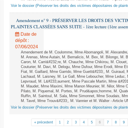
Voir le dossier (Préserver les droits des victimes dépositaires de plain
Amendement n° 9 - PRÉSERVER LES DROITS DES VICT
PLAINTES CLASSÉES SANS SUITE - 1ère lecture (1ère assembl
Date de
dépôt :
07/06/2024
Amendement de M. Coulomme, Mme Abomangoli, M. Alexandre,
M. Arenas, Mme Autain, M. Bernalicis, M. Bex, M. Bilongo, M. 
Caron, M. Carri&#232;re, M. Chauche, Mme Chikirou, M. Clouet
Couturier, M. Davi, M. Delogu, Mme Dufour, Mme Erodi, Mme E
Fiat, M. Gaillard, Mme Garrido, Mme Guett&#233;, M. Guiraud,
Lachaud, M. Laisney, M. Le Gall, Mme Leboucher, Mme Leduc,
Lepvraud, M. L&#233;aument, Mme Pascale Martin, Mme &#201;li
M. Maudet, Mme Maximi, Mme Manon Meunier, M. Nilor, Mme 
Pilato, M. Piquemal, M. Portes, M. Prud&apos;homme, M. Qua
Ruffin, M. Saintoul, M. Sala, Mme Simonnet, Mme Soudais, Mm
M. Tavel, Mme Trouv&#233;, M. Vannier et M. Walter - Article 
Voir le dossier (Préserver les droits des victimes dépositaires de plain
« précedent
1
2
3
4
5
6
7
8
9