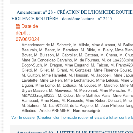
Amendement n° 28 - CRÉATION DE L'HOMICIDE ROUT
VIOLENCE ROUTIÈRE - deuxième lecture - n° 2417
Date de
dépôt :
07/06/2024
Amendement de M. Schreck, M. Allisio, Mme Auzanot, M. Ballar
Beaurain, M. Bentz, M. Berteloot, M. Bilde, M. Blairy, Mme Bla
Bovet, M. Buisson, M. Cabrolier, M. Catteau, M. Chenu, M. C
Mme Da Conceicao Carvalho, M. de Fournas, M. de L&#233;pi
Dogor-Such, M. Dragon, Mme Engrand, M. Falcon, M. Fran&#23
Giletti, M. Gillet, M. Girard, M. Gonzalez, Mme Florence Goulet
M. Guitton, Mme Hamelet, M. Houssin, M. Jacobelli, Mme Jaou
Lavalette, Mme Le Pen, Mme Lechanteux, Mme Lelouis, Mme Le
Liguori, Mme Lorho, M. Lottiaux, M. Loubet, M. Marchio, Mme 
Bryan Masson, M. Mauvieux, M. Meizonnet, Mme Menache, M. M
M&#233;nag&#233;, M. Odoul, Mme Mathilde Paris, Mme Parment
Rambaud, Mme Ranc, M. Rancoule, Mme Robert-Dehault, Mme R
M. Salmon, M. Tach&#233; de la Pagerie, M. Jean-Philippe Tangu
Villedieu - Article PREMIER -
Non renseigné
Voir le dossier (Création d'un homicide routier et visant à lutter contre l
Amendement n° 40 - LUTTER PLUS EFFICACEMENT C