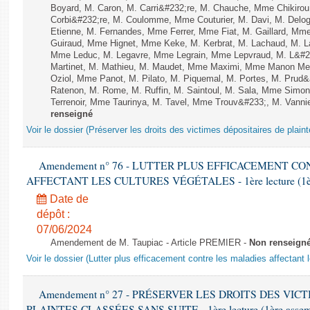
Boyard, M. Caron, M. Carri&#232;re, M. Chauche, Mme Chikirou,
Corbi&#232;re, M. Coulomme, Mme Couturier, M. Davi, M. Del
Etienne, M. Fernandes, Mme Ferrer, Mme Fiat, M. Gaillard, Mm
Guiraud, Mme Hignet, Mme Keke, M. Kerbrat, M. Lachaud, M. L
Mme Leduc, M. Legavre, Mme Legrain, Mme Lepvraud, M. L&#23
Martinet, M. Mathieu, M. Maudet, Mme Maximi, Mme Manon Me
Oziol, Mme Panot, M. Pilato, M. Piquemal, M. Portes, M. Pru
Ratenon, M. Rome, M. Ruffin, M. Saintoul, M. Sala, Mme Sim
Terrenoir, Mme Taurinya, M. Tavel, Mme Trouv&#233;, M. Vannie
renseigné
Voir le dossier (Préserver les droits des victimes dépositaires de plain
Amendement n° 76 - LUTTER PLUS EFFICACEMENT C
AFFECTANT LES CULTURES VÉGÉTALES - 1ère lecture (1ère a
Date de
dépôt :
07/06/2024
Amendement de M. Taupiac - Article PREMIER -
Non renseign
Voir le dossier (Lutter plus efficacement contre les maladies affectant 
Amendement n° 27 - PRÉSERVER LES DROITS DES VIC
PLAINTES CLASSÉES SANS SUITE - 1ère lecture (1ère assembl