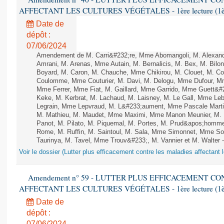
AFFECTANT LES CULTURES VÉGÉTALES - 1ère lecture (1ère a
Date de
dépôt :
07/06/2024
Amendement de M. Carri&#232;re, Mme Abomangoli, M. Alexan
Amrani, M. Arenas, Mme Autain, M. Bernalicis, M. Bex, M. Bilo
Boyard, M. Caron, M. Chauche, Mme Chikirou, M. Clouet, M. Co
Coulomme, Mme Couturier, M. Davi, M. Delogu, Mme Dufour, M
Mme Ferrer, Mme Fiat, M. Gaillard, Mme Garrido, Mme Guett&#
Keke, M. Kerbrat, M. Lachaud, M. Laisney, M. Le Gall, Mme L
Legrain, Mme Lepvraud, M. L&#233;aument, Mme Pascale Martin
M. Mathieu, M. Maudet, Mme Maximi, Mme Manon Meunier, M.
Panot, M. Pilato, M. Piquemal, M. Portes, M. Prud&apos;homm
Rome, M. Ruffin, M. Saintoul, M. Sala, Mme Simonnet, Mme S
Taurinya, M. Tavel, Mme Trouv&#233;, M. Vannier et M. Walter 
Voir le dossier (Lutter plus efficacement contre les maladies affectant 
Amendement n° 59 - LUTTER PLUS EFFICACEMENT C
AFFECTANT LES CULTURES VÉGÉTALES - 1ère lecture (1ère a
Date de
dépôt :
07/06/2024