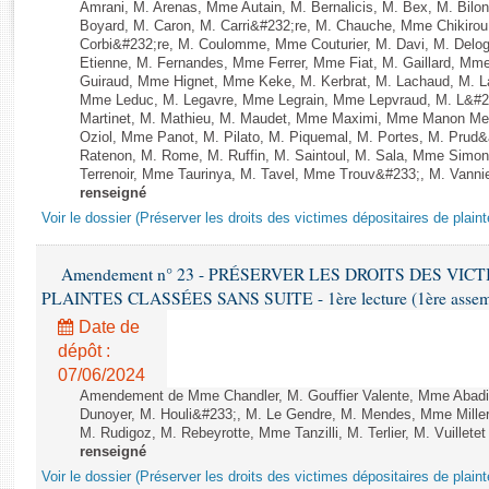
Rapports d'enquête
Amrani, M. Arenas, Mme Autain, M. Bernalicis, M. Bex, M. Bilo
Boyard, M. Caron, M. Carri&#232;re, M. Chauche, Mme Chikirou,
Rapports législatifs
Corbi&#232;re, M. Coulomme, Mme Couturier, M. Davi, M. Del
Rapports sur l'application des lois
Etienne, M. Fernandes, Mme Ferrer, Mme Fiat, M. Gaillard, Mm
Guiraud, Mme Hignet, Mme Keke, M. Kerbrat, M. Lachaud, M. L
Baromètre de l’application des lois
Mme Leduc, M. Legavre, Mme Legrain, Mme Lepvraud, M. L&#23
Martinet, M. Mathieu, M. Maudet, Mme Maximi, Mme Manon Me
Oziol, Mme Panot, M. Pilato, M. Piquemal, M. Portes, M. Pru
Dossiers législatifs
Ratenon, M. Rome, M. Ruffin, M. Saintoul, M. Sala, Mme Sim
Terrenoir, Mme Taurinya, M. Tavel, Mme Trouv&#233;, M. Vannie
Budget et sécurité sociale
renseigné
Questions écrites et orales
Voir le dossier (Préserver les droits des victimes dépositaires de plain
Comptes rendus des débats
Amendement n° 23 - PRÉSERVER LES DROITS DES VIC
PLAINTES CLASSÉES SANS SUITE - 1ère lecture (1ère assembl
Date de
dépôt :
07/06/2024
Amendement de Mme Chandler, M. Gouffier Valente, Mme Abadi
Dunoyer, M. Houli&#233;, M. Le Gendre, M. Mendes, Mme Miller, 
M. Rudigoz, M. Rebeyrotte, Mme Tanzilli, M. Terlier, M. Vuillet
renseigné
Voir le dossier (Préserver les droits des victimes dépositaires de plain