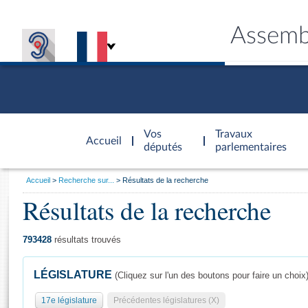
Assemb
Accèder à
la page
Vos
Travaux
Accueil
d'accueil
députés
parlementaires
Vous
Accueil
Recherche sur...
Résultats de la recherche
êtes
Résultats de la recherche
Général
ici
CONNEX
TRAVA
CONNA
DÉC
:
793428
résultats trouvés
LÉGISLATURE
(Cliquez sur l'un des boutons pour faire un choix
17e législature
Précédentes législatures (X)