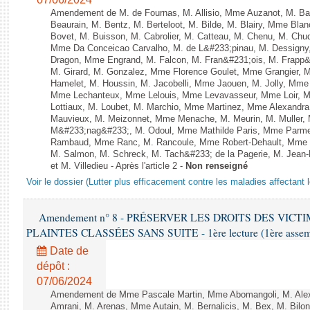
Amendement de M. de Fournas, M. Allisio, Mme Auzanot, M. Bal
Beaurain, M. Bentz, M. Berteloot, M. Bilde, M. Blairy, Mme Bla
Bovet, M. Buisson, M. Cabrolier, M. Catteau, M. Chenu, M. C
Mme Da Conceicao Carvalho, M. de L&#233;pinau, M. Dessign
Dragon, Mme Engrand, M. Falcon, M. Fran&#231;ois, M. Frapp&#2
M. Girard, M. Gonzalez, Mme Florence Goulet, Mme Grangier, M
Hamelet, M. Houssin, M. Jacobelli, Mme Jaouen, M. Jolly, Mme
Mme Lechanteux, Mme Lelouis, Mme Levavasseur, Mme Loir, M.
Lottiaux, M. Loubet, M. Marchio, Mme Martinez, Mme Alexandr
Mauvieux, M. Meizonnet, Mme Menache, M. Meurin, M. Muller,
M&#233;nag&#233;, M. Odoul, Mme Mathilde Paris, Mme Parment
Rambaud, Mme Ranc, M. Rancoule, Mme Robert-Dehault, Mme R
M. Salmon, M. Schreck, M. Tach&#233; de la Pagerie, M. Jean-P
et M. Villedieu - Après l'article 2 -
Non renseigné
Voir le dossier (Lutter plus efficacement contre les maladies affectant 
Amendement n° 8 - PRÉSERVER LES DROITS DES VICT
PLAINTES CLASSÉES SANS SUITE - 1ère lecture (1ère assembl
Date de
dépôt :
07/06/2024
Amendement de Mme Pascale Martin, Mme Abomangoli, M. Ale
Amrani, M. Arenas, Mme Autain, M. Bernalicis, M. Bex, M. Bilo