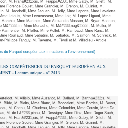
on, M. Fran&#231;ois, M. Frapp&#233;, Mme Galzy, M. Giletti, M.
 Mme Florence Goulet, Mme Grangier, M. Grenon, M. Guiniot, M.
n, M. Jacobelli, Mme Jaouen, M. Jolly, Mme Laporte, Mme Lavalette,
me Lelouis, Mme Levavasseur, Mme Loir, M. Lopez-Liguori, Mme
 M. Marchio, Mme Martinez, Mme Alexandra Masson, M. Bryan Masson,
e M&#233;lin, Mme Menache, M. M&#233;nag&#233;, M. Muller, M.
 Parmentier, M. Pfeffer, Mme Pollet, M. Rambaud, Mme Ranc, M.
Mme Roullaud, Mme Sabatini, M. Sabatou, M. Salmon, M. Schreck, M.
-Philippe Tanguy, M. Taverne, M. Tivoli et M. Villedieu - Article
es du Parquet européen aux infractions à l’environnement)
RE LES COMPÉTENCES DU PARQUET EUROPÉEN AUX
 - Lecture unique - n° 2413
teloot, M. Allisio, Mme Auzanot, M. Ballard, M. Barth&#232;s, M.
M. Bilde, M. Blairy, Mme Blanc, M. Boccaletti, Mme Bordes, M. Bovet,
atteau, M. Chenu, M. Chudeau, Mme Colombier, Mme Cousin, Mme Da
nas, M. de L&#233;pinau, M. Dessigny, Mme Diaz, Mme Dogor-Such,
on, M. Fran&#231;ois, M. Frapp&#233;, Mme Galzy, M. Giletti, M.
 Mme Florence Goulet, Mme Grangier, M. Grenon, M. Guiniot, M.
n, M. Jacobelli, Mme Jaouen, M. Jolly, Mme Laporte, Mme Lavalette,