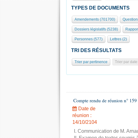
TYPES DE DOCUMENTS
Amendements (701700)
Question
Dossiers législatifs (5238)
Rappor
Personnes (577)
Lettres (2)
TRI DES RÉSULTATS
Trier par pertinence
Trier par date
Compte rendu de réunion n° 159 
Date de
réunion :
14/10/2104
I. Communication de M. Arnau
II. Examen de textes soumis à