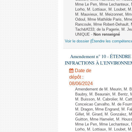
Mme Le Pen, Mme Lechanteux, M
Lorho, M. Lottiaux, M. Loubet,
M. Mauvieux, M. Meizonnet, Mm
Odoul, Mme Mathilde Paris, Mme
Rancoule, Mme Robert-Dehault, 
Tach&#233; de la Pagerie, M. Jean
UNIQUE -
Non renseigné
Voir le dossier (Étendre les compétenc
Amendement n° 10 - ÉTEND
INFRACTIONS À L’ENVIRONNEMENT
Date de
dépôt :
08/06/2024
Amendement de M. Meurin, M. Ber
Baubry, M. Beaurain, M. Bentz, 
M. Buisson, M. Cabrolier, M. C
Conceicao Carvalho, M. de Four
M. Dragon, Mme Engrand, M. Falc
Gillet, M. Girard, M. Gonzalez,
Guitton, Mme Hamelet, M. Houssi
Mme Le Pen, Mme Lechanteux, M
Lorho, M. Lottiaux, M. Loubet,