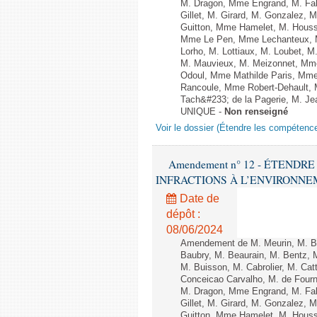
M. Dragon, Mme Engrand, M. Falc
Gillet, M. Girard, M. Gonzalez,
Guitton, Mme Hamelet, M. Houssi
Mme Le Pen, Mme Lechanteux, M
Lorho, M. Lottiaux, M. Loubet,
M. Mauvieux, M. Meizonnet, Mm
Odoul, Mme Mathilde Paris, Mme
Rancoule, Mme Robert-Dehault, 
Tach&#233; de la Pagerie, M. Jean
UNIQUE -
Non renseigné
Voir le dossier (Étendre les compétenc
Amendement n° 12 - ÉTEND
INFRACTIONS À L’ENVIRONNEMENT
Date de
dépôt :
08/06/2024
Amendement de M. Meurin, M. Ber
Baubry, M. Beaurain, M. Bentz, 
M. Buisson, M. Cabrolier, M. C
Conceicao Carvalho, M. de Four
M. Dragon, Mme Engrand, M. Falc
Gillet, M. Girard, M. Gonzalez,
Guitton, Mme Hamelet, M. Houssi