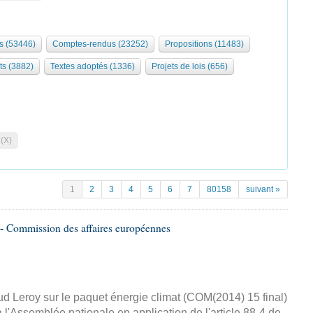
s (53446)
Comptes-rendus (23252)
Propositions (11483)
ts (3882)
Textes adoptés (1336)
Projets de lois (656)
 (X)
1
2
3
4
5
6
7
80158
suivant »
- Commission des affaires européennes
d Leroy sur le paquet énergie climat (COM(2014) 15 final)
 l'Assemblée nationale en application de l'article 88-4 de