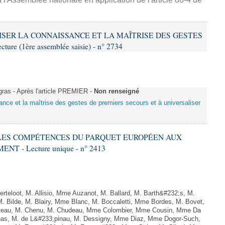
ALISER LA CONNAISSANCE ET LA MAÎTRISE DES GESTES
re (1ère assemblée saisie) - n° 2734
as - Après l'article PREMIER -
Non renseigné
sance et la maîtrise des gestes de premiers secours et à universaliser
E LES COMPÉTENCES DU PARQUET EUROPÉEN AUX
 - Lecture unique - n° 2413
teloot, M. Allisio, Mme Auzanot, M. Ballard, M. Barth&#232;s, M.
M. Bilde, M. Blairy, Mme Blanc, M. Boccaletti, Mme Bordes, M. Bovet,
atteau, M. Chenu, M. Chudeau, Mme Colombier, Mme Cousin, Mme Da
nas, M. de L&#233;pinau, M. Dessigny, Mme Diaz, Mme Dogor-Such,