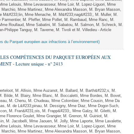
me Lelouis, Mme Levavasseur, Mme Loir, M. Lopez-Liguori, Mme
 M. Marchio, Mme Martinez, Mme Alexandra Masson, M. Bryan Masson,
e M&#233;lin, Mme Menache, M. M&#233;nag&#233;, M. Muller, M.
 Parmentier, M. Pfeffer, Mme Pollet, M. Rambaud, Mme Ranc, M.
Mme Roullaud, Mme Sabatini, M. Sabatou, M. Salmon, M. Schreck, M.
-Philippe Tanguy, M. Taverne, M. Tivoli et M. Villedieu - Article
es du Parquet européen aux infractions à l’environnement)
RE LES COMPÉTENCES DU PARQUET EUROPÉEN AUX
 - Lecture unique - n° 2413
teloot, M. Allisio, Mme Auzanot, M. Ballard, M. Barth&#232;s, M.
M. Bilde, M. Blairy, Mme Blanc, M. Boccaletti, Mme Bordes, M. Bovet,
atteau, M. Chenu, M. Chudeau, Mme Colombier, Mme Cousin, Mme Da
nas, M. de L&#233;pinau, M. Dessigny, Mme Diaz, Mme Dogor-Such,
on, M. Fran&#231;ois, M. Frapp&#233;, Mme Galzy, M. Giletti, M.
 Mme Florence Goulet, Mme Grangier, M. Grenon, M. Guiniot, M.
n, M. Jacobelli, Mme Jaouen, M. Jolly, Mme Laporte, Mme Lavalette,
me Lelouis, Mme Levavasseur, Mme Loir, M. Lopez-Liguori, Mme
 M. Marchio, Mme Martinez, Mme Alexandra Masson, M. Bryan Masson,