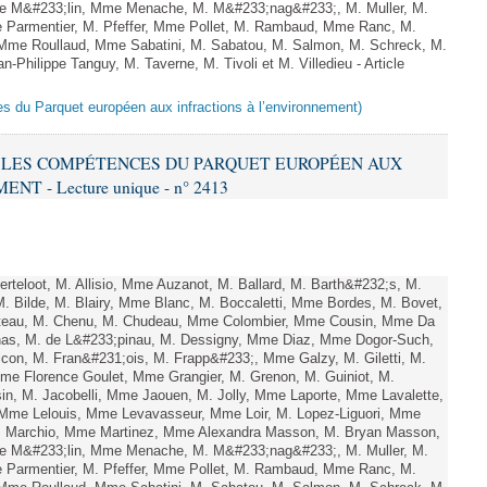
e M&#233;lin, Mme Menache, M. M&#233;nag&#233;, M. Muller, M.
 Parmentier, M. Pfeffer, Mme Pollet, M. Rambaud, Mme Ranc, M.
Mme Roullaud, Mme Sabatini, M. Sabatou, M. Salmon, M. Schreck, M.
-Philippe Tanguy, M. Taverne, M. Tivoli et M. Villedieu - Article
es du Parquet européen aux infractions à l’environnement)
RE LES COMPÉTENCES DU PARQUET EUROPÉEN AUX
 - Lecture unique - n° 2413
teloot, M. Allisio, Mme Auzanot, M. Ballard, M. Barth&#232;s, M.
M. Bilde, M. Blairy, Mme Blanc, M. Boccaletti, Mme Bordes, M. Bovet,
atteau, M. Chenu, M. Chudeau, Mme Colombier, Mme Cousin, Mme Da
nas, M. de L&#233;pinau, M. Dessigny, Mme Diaz, Mme Dogor-Such,
on, M. Fran&#231;ois, M. Frapp&#233;, Mme Galzy, M. Giletti, M.
 Mme Florence Goulet, Mme Grangier, M. Grenon, M. Guiniot, M.
n, M. Jacobelli, Mme Jaouen, M. Jolly, Mme Laporte, Mme Lavalette,
me Lelouis, Mme Levavasseur, Mme Loir, M. Lopez-Liguori, Mme
 M. Marchio, Mme Martinez, Mme Alexandra Masson, M. Bryan Masson,
e M&#233;lin, Mme Menache, M. M&#233;nag&#233;, M. Muller, M.
 Parmentier, M. Pfeffer, Mme Pollet, M. Rambaud, Mme Ranc, M.