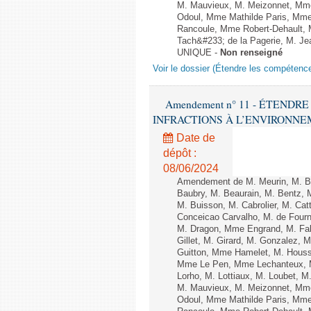
M. Mauvieux, M. Meizonnet, Mm
Odoul, Mme Mathilde Paris, Mme
Rancoule, Mme Robert-Dehault, 
Tach&#233; de la Pagerie, M. Jean
UNIQUE -
Non renseigné
Voir le dossier (Étendre les compétenc
Amendement n° 11 - ÉTEND
INFRACTIONS À L’ENVIRONNEMENT
Date de
dépôt :
08/06/2024
Amendement de M. Meurin, M. Ber
Baubry, M. Beaurain, M. Bentz, 
M. Buisson, M. Cabrolier, M. C
Conceicao Carvalho, M. de Four
M. Dragon, Mme Engrand, M. Falc
Gillet, M. Girard, M. Gonzalez,
Guitton, Mme Hamelet, M. Houssi
Mme Le Pen, Mme Lechanteux, M
Lorho, M. Lottiaux, M. Loubet,
M. Mauvieux, M. Meizonnet, Mm
Odoul, Mme Mathilde Paris, Mme