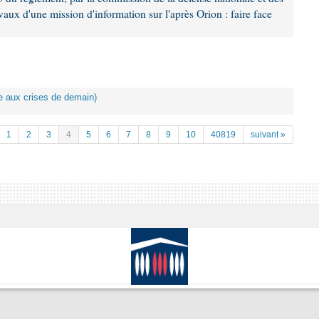
aux d'une mission d'information sur l'après Orion : faire face
ace aux crises de demain)
1
2
3
4
5
6
7
8
9
10
40819
suivant »