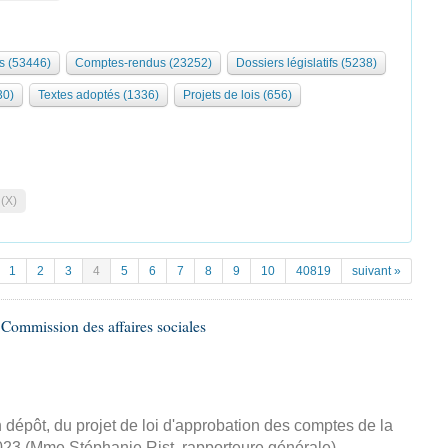
s (53446)
Comptes-rendus (23252)
Dossiers législatifs (5238)
30)
Textes adoptés (1336)
Projets de lois (656)
 (X)
1
2
3
4
5
6
7
8
9
10
40819
suivant »
Commission des affaires sociales
dépôt, du projet de loi d'approbation des comptes de la
2023 (Mme Stéphanie Rist, rapporteure générale)