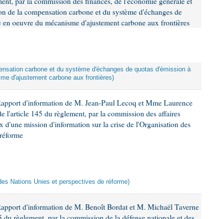
ement, par la commission des finances, de l'économie générale et
tion de la compensation carbone et du système d'échanges de
se en oeuvre du mécanisme d'ajustement carbone aux frontières
mpensation carbone et du système d'échanges de quotas d'émission à
me d'ajustement carbone aux frontières)
Rapport d'information de M. Jean-Paul Lecoq et Mme Laurence
 l'article 145 du règlement, par la commission des affaires
x d'une mission d'information sur la crise de l'Organisation des
 réforme
n des Nations Unies et perspectives de réforme)
Rapport d'information de M. Benoît Bordat et M. Michaël Taverne
45 du règlement, par la commission de la défense nationale et des