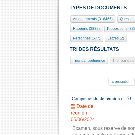
TYPES DE DOCUMENTS
Amendements (316465)
Question
Rapports (3882)
Propositions (33
Personnes (577)
Lettres (2)
TRI DES RÉSULTATS
Trier par pertinence
Trier par date
« précedent
Compte rendu de réunion n° 53 - 
Date de
réunion :
05/06/2024
Examen, sous réserve de son 
sécurité sociale de l'année 