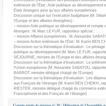
Rapports d'enquête
extérieure de l'État ; Aide publique au développement 
Rapports législatifs
États étrangers ainsi qu'aux affaires européennes
Rapports sur l'application des lois
Discussion unique sur l'exécution budgétaire (M. St
Baromètre de l’application des lois
l'Europe et des affaires étrangères) :
– mission Aide publique au développement et compte sp
étrangers : M. Marc LE FUR, rapporteur spécial ;
Dossiers législatifs
– mission Affaires européennes : M. Alexandre SABATO
Budget et sécurité sociale
– mission Action extérieure de l'État : M. Karim BEN C
Questions écrites et orales
Discussion sur la thématique d'évaluation : Le pilotage
Comptes rendus des débats
publique au développement (M. Marc LE FUR, rapporte
SÉJOURNÉ, ministre de l'Europe et des affaires étrang
Discussion sur la thématique d'évaluation : Le prélèvem
l'Union européenne (M. Alexandre SABATOU, rapporteu
BARROT, ministre délégué chargé de l'Europe)
Discussion sur la thématique d'évaluation : Les dépens
aux Français de l'étranger (M. Karim BEN CHEIKH, rapp
RIESTER, ministre délégué chargé du commerce extérieur,
Francophonie et des Français de l'étranger)
Compte rendu de réunion n° 30 - Délégation de l'Assemblée na