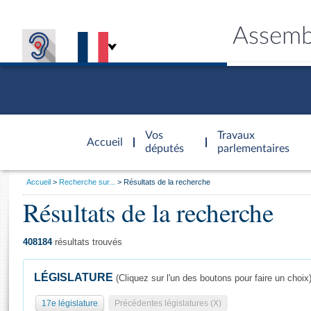
Assemb
Accèder à
la page
Vos
Travaux
Accueil
d'accueil
députés
parlementaires
Vous
Accueil
Recherche sur...
Résultats de la recherche
êtes
Résultats de la recherche
Général
ici
CONNEX
TRAVA
CONNA
DÉC
:
408184
résultats trouvés
LÉGISLATURE
(Cliquez sur l'un des boutons pour faire un choix
17e législature
Précédentes législatures (X)