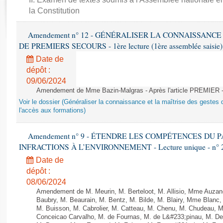
Rapports d'enquête
la Constitution
Rapports législatifs
Rapports sur l'application des lois
Amendement n° 12 - GÉNÉRALISER LA CONNAISSANCE
Baromètre de l’application des lois
DE PREMIERS SECOURS - 1ère lecture (1ère assemblée saisie) 
Date de
Dossiers législatifs
dépôt :
09/06/2024
Budget et sécurité sociale
Amendement de Mme Bazin-Malgras - Après l'article PREMIER 
Questions écrites et orales
Voir le dossier (Généraliser la connaissance et la maîtrise des gestes 
Comptes rendus des débats
l'accès aux formations)
Amendement n° 9 - ÉTENDRE LES COMPÉTENCES DU
INFRACTIONS À L’ENVIRONNEMENT - Lecture unique - n° 
Date de
dépôt :
08/06/2024
Amendement de M. Meurin, M. Berteloot, M. Allisio, Mme Auzano
Baubry, M. Beaurain, M. Bentz, M. Bilde, M. Blairy, Mme Blanc
M. Buisson, M. Cabrolier, M. Catteau, M. Chenu, M. Chudeau
Conceicao Carvalho, M. de Fournas, M. de L&#233;pinau, M. 