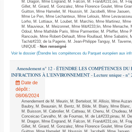
M. Dragon, Mme Engrand, M. Falcon, M. Fran&#231;ois, M. Frap
Gillet, M. Girard, M. Gonzalez, Mme Florence Goulet, Mme Grang
Guitton, Mme Hamelet, M. Houssin, M. Jacobelli, Mme Jaouen, 
Mme Le Pen, Mme Lechanteux, Mme Lelouis, Mme Levavasseur,
Lorho, M. Lottiaux, M. Loubet, M. Marchio, Mme Martinez, Mm
M. Mauvieux, M. Meizonnet, Mme M&#233;lin, Mme Menache, M
Odoul, Mme Mathilde Paris, Mme Parmentier, M. Pfeffer, Mme 
Rancoule, Mme Robert-Dehault, Mme Roullaud, Mme Sabatini, 
Tach&#233; de la Pagerie, M. Jean-Philippe Tanguy, M. Taverne, M.
UNIQUE -
Non renseigné
Voir le dossier (Étendre les compétences du Parquet européen aux infr
Amendement n° 12 - ÉTENDRE LES COMPÉTENCES D
INFRACTIONS À L’ENVIRONNEMENT - Lecture unique - n° 
Date de
dépôt :
08/06/2024
Amendement de M. Meurin, M. Berteloot, M. Allisio, Mme Auzano
Baubry, M. Beaurain, M. Bentz, M. Bilde, M. Blairy, Mme Blanc
M. Buisson, M. Cabrolier, M. Catteau, M. Chenu, M. Chudeau
Conceicao Carvalho, M. de Fournas, M. de L&#233;pinau, M. 
M. Dragon, Mme Engrand, M. Falcon, M. Fran&#231;ois, M. Frap
Gillet, M. Girard, M. Gonzalez, Mme Florence Goulet, Mme Grang
Guitton, Mme Hamelet, M. Houssin, M. Jacobelli, Mme Jaouen, 