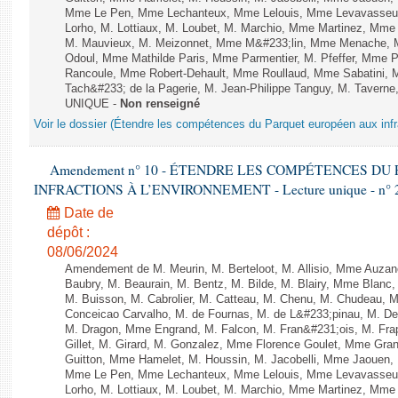
Mme Le Pen, Mme Lechanteux, Mme Lelouis, Mme Levavasseur,
Lorho, M. Lottiaux, M. Loubet, M. Marchio, Mme Martinez, Mm
M. Mauvieux, M. Meizonnet, Mme M&#233;lin, Mme Menache, M
Odoul, Mme Mathilde Paris, Mme Parmentier, M. Pfeffer, Mme 
Rancoule, Mme Robert-Dehault, Mme Roullaud, Mme Sabatini, 
Tach&#233; de la Pagerie, M. Jean-Philippe Tanguy, M. Taverne, M.
UNIQUE -
Non renseigné
Voir le dossier (Étendre les compétences du Parquet européen aux infr
Amendement n° 10 - ÉTENDRE LES COMPÉTENCES D
INFRACTIONS À L’ENVIRONNEMENT - Lecture unique - n° 
Date de
dépôt :
08/06/2024
Amendement de M. Meurin, M. Berteloot, M. Allisio, Mme Auzano
Baubry, M. Beaurain, M. Bentz, M. Bilde, M. Blairy, Mme Blanc
M. Buisson, M. Cabrolier, M. Catteau, M. Chenu, M. Chudeau
Conceicao Carvalho, M. de Fournas, M. de L&#233;pinau, M. 
M. Dragon, Mme Engrand, M. Falcon, M. Fran&#231;ois, M. Frap
Gillet, M. Girard, M. Gonzalez, Mme Florence Goulet, Mme Grang
Guitton, Mme Hamelet, M. Houssin, M. Jacobelli, Mme Jaouen, 
Mme Le Pen, Mme Lechanteux, Mme Lelouis, Mme Levavasseur,
Lorho, M. Lottiaux, M. Loubet, M. Marchio, Mme Martinez, Mm