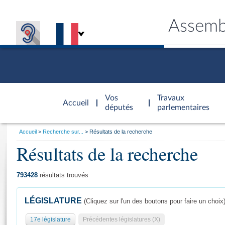
Assemb
Accèder à
la page
Vos
Travaux
Accueil
d'accueil
députés
parlementaires
Vous
Accueil
Recherche sur...
Résultats de la recherche
êtes
Résultats de la recherche
Général
ici
CONNEX
TRAVA
CONNA
DÉC
:
793428
résultats trouvés
LÉGISLATURE
(Cliquez sur l'un des boutons pour faire un choix
17e législature
Précédentes législatures (X)