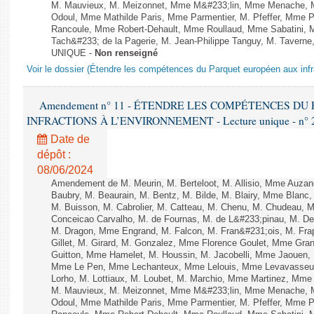
M. Mauvieux, M. Meizonnet, Mme M&#233;lin, Mme Menache, M
Odoul, Mme Mathilde Paris, Mme Parmentier, M. Pfeffer, Mme 
Rancoule, Mme Robert-Dehault, Mme Roullaud, Mme Sabatini, 
Tach&#233; de la Pagerie, M. Jean-Philippe Tanguy, M. Taverne, M.
UNIQUE -
Non renseigné
Voir le dossier (Étendre les compétences du Parquet européen aux infr
Amendement n° 11 - ÉTENDRE LES COMPÉTENCES D
INFRACTIONS À L’ENVIRONNEMENT - Lecture unique - n° 
Date de
dépôt :
08/06/2024
Amendement de M. Meurin, M. Berteloot, M. Allisio, Mme Auzano
Baubry, M. Beaurain, M. Bentz, M. Bilde, M. Blairy, Mme Blanc
M. Buisson, M. Cabrolier, M. Catteau, M. Chenu, M. Chudeau
Conceicao Carvalho, M. de Fournas, M. de L&#233;pinau, M. 
M. Dragon, Mme Engrand, M. Falcon, M. Fran&#231;ois, M. Frap
Gillet, M. Girard, M. Gonzalez, Mme Florence Goulet, Mme Grang
Guitton, Mme Hamelet, M. Houssin, M. Jacobelli, Mme Jaouen, 
Mme Le Pen, Mme Lechanteux, Mme Lelouis, Mme Levavasseur,
Lorho, M. Lottiaux, M. Loubet, M. Marchio, Mme Martinez, Mm
M. Mauvieux, M. Meizonnet, Mme M&#233;lin, Mme Menache, M
Odoul, Mme Mathilde Paris, Mme Parmentier, M. Pfeffer, Mme 