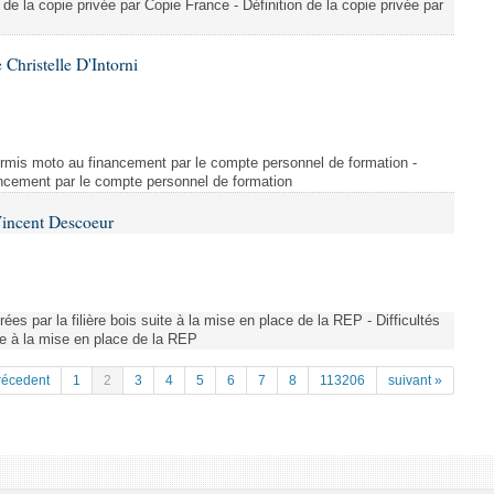
on de la copie privée par Copie France - Définition de la copie privée par
Christelle D'Intorni
u permis moto au financement par le compte personnel de formation -
nancement par le compte personnel de formation
Vincent Descoeur
trées par la filière bois suite à la mise en place de la REP - Difficultés
ite à la mise en place de la REP
récedent
1
2
3
4
5
6
7
8
113206
suivant »