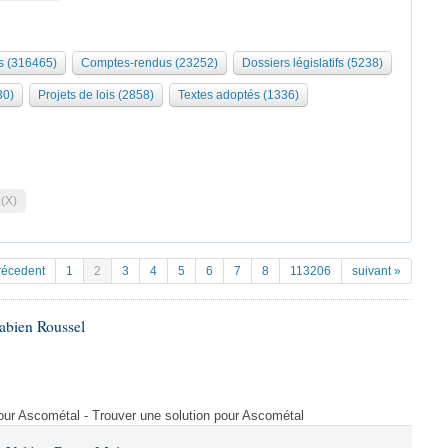
 (316465)
Comptes-rendus (23252)
Dossiers législatifs (5238)
30)
Projets de lois (2858)
Textes adoptés (1336)
 (X)
récedent
1
2
3
4
5
6
7
8
113206
suivant »
abien Roussel
pour Ascométal - Trouver une solution pour Ascométal