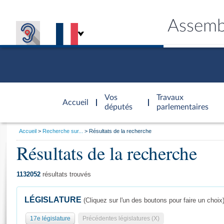
Assemb
Accèder à
la page
Vos
Travaux
Accueil
d'accueil
députés
parlementaires
Vous
Accueil
Recherche sur...
Résultats de la recherche
êtes
Résultats de la recherche
Général
ici
CONNEX
TRAVA
CONNA
DÉC
:
1132052
résultats trouvés
LÉGISLATURE
(Cliquez sur l'un des boutons pour faire un choix
17e législature
Précédentes législatures (X)