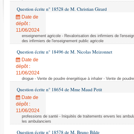
Rapports d'enquête
Question écrite n° 18528 de M. Christian Girard
Rapports législatifs
Rapports sur l'application des lois
Date de
dépôt :
Baromètre de l’application des lois
11/06/2024
enseignement agricole - Revalorisation des infirmiers de l'enseig
Dossiers législatifs
des infirmiers de l'enseignement public agricole
Budget et sécurité sociale
Question écrite n° 18496 de M. Nicolas Meizonnet
Questions écrites et orales
Date de
Comptes rendus des débats
dépôt :
11/06/2024
drogue - Vente de poudre énergétique à inhaler - Vente de poudre
Question écrite n° 18654 de Mme Maud Petit
Date de
dépôt :
11/06/2024
professions de santé - Iniquités de traitements envers les ambula
les ambulanciers
Question écrite n° 18578 de M. Bruno Bilde