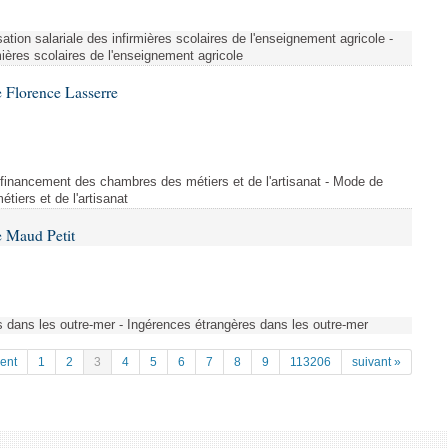
ation salariale des infirmières scolaires de l'enseignement agricole -
mières scolaires de l'enseignement agricole
 Florence Lasserre
financement des chambres des métiers et de l'artisanat - Mode de
iers et de l'artisanat
 Maud Petit
s dans les outre-mer - Ingérences étrangères dans les outre-mer
ent
1
2
3
4
5
6
7
8
9
113206
suivant »