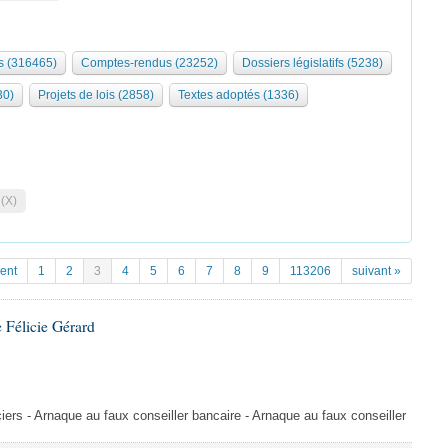
 (316465)
Comptes-rendus (23252)
Dossiers législatifs (5238)
30)
Projets de lois (2858)
Textes adoptés (1336)
 (X)
ent
1
2
3
4
5
6
7
8
9
113206
suivant »
 Félicie Gérard
ers - Arnaque au faux conseiller bancaire - Arnaque au faux conseiller