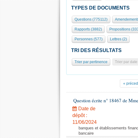
TYPES DE DOCUMENTS
Questions (775112)
Amendements
Rapports (3882)
Propositions (33
Personnes (577)
Lettres (2)
TRI DES RÉSULTATS
Trier par pertinence
Trier par date
« préced
Question écrite n° 18467 de Mme
Date de
dépôt :
11/06/2024
banques et établissements financi
bancaire