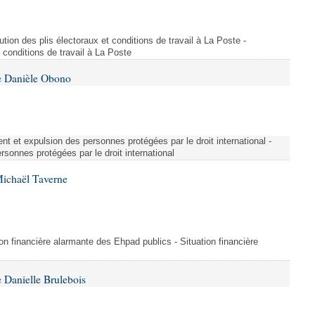
ution des plis électoraux et conditions de travail à La Poste -
t conditions de travail à La Poste
e Danièle Obono
nt et expulsion des personnes protégées par le droit international -
sonnes protégées par le droit international
Michaël Taverne
on financière alarmante des Ehpad publics - Situation financière
 Danielle Brulebois