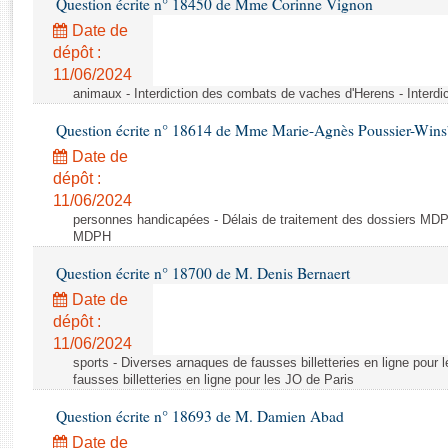
Question écrite n° 18450 de Mme Corinne Vignon
Rapports d'enquête
Rapports législatifs
Date de
dépôt :
Rapports sur l'application des lois
11/06/2024
Baromètre de l’application des lois
animaux - Interdiction des combats de vaches d'Herens - Interd
Question écrite n° 18614 de Mme Marie-Agnès Poussier-Win
Dossiers législatifs
Date de
Budget et sécurité sociale
dépôt :
Questions écrites et orales
11/06/2024
Comptes rendus des débats
personnes handicapées - Délais de traitement des dossiers MDPH
MDPH
Question écrite n° 18700 de M. Denis Bernaert
Date de
dépôt :
11/06/2024
sports - Diverses arnaques de fausses billetteries en ligne pour
fausses billetteries en ligne pour les JO de Paris
Question écrite n° 18693 de M. Damien Abad
Date de