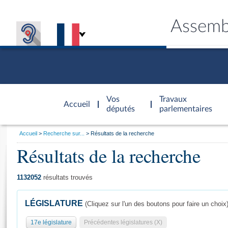
Assemb
Accèder à
la page
Vos
Travaux
Accueil
d'accueil
députés
parlementaires
Vous
Accueil
Recherche sur...
Résultats de la recherche
êtes
Résultats de la recherche
Général
ici
CONNEX
TRAVA
CONNA
DÉC
:
1132052
résultats trouvés
LÉGISLATURE
(Cliquez sur l'un des boutons pour faire un choix
17e législature
Précédentes législatures (X)