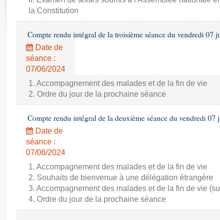
Rapports d'enquête
la Constitution
Rapports législatifs
Rapports sur l'application des lois
Compte rendu intégral de la troisième séance du vendredi 07 j
Baromètre de l’application des lois
Date de
séance :
Dossiers législatifs
07/06/2024
Budget et sécurité sociale
1. Accompagnement des malades et de la fin de vie
Questions écrites et orales
2. Ordre du jour de la prochaine séance
Comptes rendus des débats
Compte rendu intégral de la deuxième séance du vendredi 07 
Date de
séance :
07/06/2024
1. Accompagnement des malades et de la fin de vie
2. Souhaits de bienvenue à une délégation étrangère
3. Accompagnement des malades et de la fin de vie (su
4. Ordre du jour de la prochaine séance