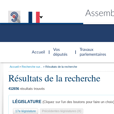
Assemb
Accèder à
la page
Vos
Travaux
Accueil
d'accueil
députés
parlementaires
Vous
Accueil
Recherche sur...
Résultats de la recherche
êtes
Résultats de la recherche
Général
ici
CONNEX
TRAVA
CONNA
DÉC
:
412656
résultats trouvés
LÉGISLATURE
(Cliquez sur l'un des boutons pour faire un choix
17e législature
Précédentes législatures (X)