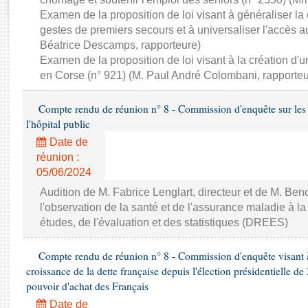
Rapports d'enquête
Examen de la proposition de loi visant à généraliser la
Rapports législatifs
gestes de premiers secours et à universaliser l'accès 
Rapports sur l'application des lois
Béatrice Descamps, rapporteure)
Baromètre de l’application des lois
Examen de la proposition de loi visant à la création d'un
en Corse (n° 921) (M. Paul André Colombani, rapporteu
Dossiers législatifs
Compte rendu de réunion n° 8 - Commission d'enquête sur les di
Budget et sécurité sociale
l'hôpital public
Questions écrites et orales
Date de
Comptes rendus des débats
réunion :
05/06/2024
Audition de M. Fabrice Lenglart, directeur et de M. Beno
l'observation de la santé et de l'assurance maladie à la
études, de l'évaluation et des statistiques (DREES)
Compte rendu de réunion n° 8 - Commission d'enquête visant à ét
croissance de la dette française depuis l'élection présidentielle d
pouvoir d'achat des Français
Date de