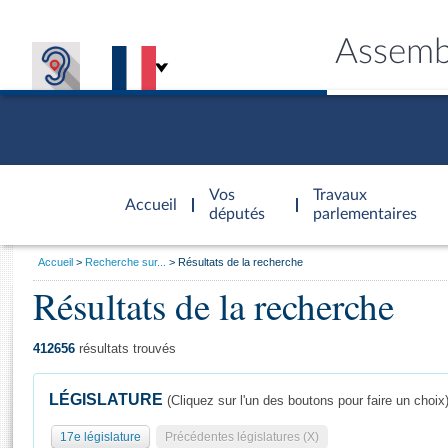
Assemb
Accèder à
la page
Vos
Travaux
Accueil
d'accueil
députés
parlementaires
Vous
Accueil
Recherche sur...
Résultats de la recherche
êtes
Résultats de la recherche
Général
ici
CONNEX
TRAVA
CONNA
DÉC
:
412656
résultats trouvés
LÉGISLATURE
(Cliquez sur l'un des boutons pour faire un choix
17e législature
Précédentes législatures (X)