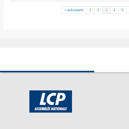
« précedent
1
2
3
4
5