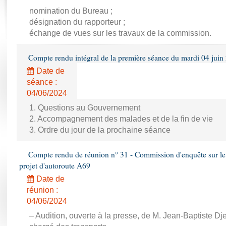
Rapports d'enquête
nomination du Bureau ;
Rapports législatifs
désignation du rapporteur ;
Rapports sur l'application des lois
échange de vues sur les travaux de la commission.
Baromètre de l’application des lois
Compte rendu intégral de la première séance du mardi 04 juin
Dossiers législatifs
Date de
séance :
Budget et sécurité sociale
04/06/2024
Questions écrites et orales
Comptes rendus des débats
1. Questions au Gouvernement
2. Accompagnement des malades et de la fin de vie
3. Ordre du jour de la prochaine séance
Compte rendu de réunion n° 31 - Commission d'enquête sur le 
projet d'autoroute A69
Date de
réunion :
04/06/2024
– Audition, ouverte à la presse, de M. Jean-Baptiste Dj