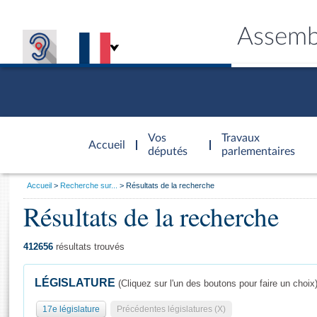
Assemb
Accèder à
la page
Vos
Travaux
Accueil
d'accueil
députés
parlementaires
Vous
Accueil
Recherche sur...
Résultats de la recherche
êtes
Résultats de la recherche
Général
ici
CONNEX
TRAVA
CONNA
DÉC
:
412656
résultats trouvés
LÉGISLATURE
(Cliquez sur l'un des boutons pour faire un choix
17e législature
Précédentes législatures (X)