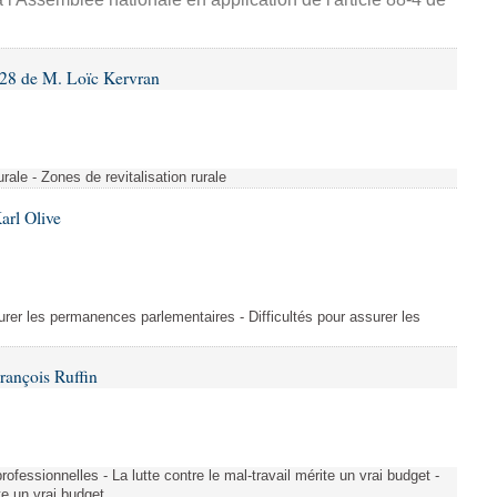
28 de M. Loïc Kervran
rurale - Zones de revitalisation rurale
arl Olive
urer les permanences parlementaires - Difficultés pour assurer les
rançois Ruffin
rofessionnelles - La lutte contre le mal-travail mérite un vrai budget -
ite un vrai budget