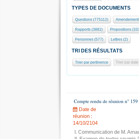
TYPES DE DOCUMENTS
Questions (775112)
Amendements
Rapports (3882)
Propositions (33
Personnes (577)
Lettres (2)
TRI DES RÉSULTATS
Trier par pertinence
Trier par date
Compte rendu de réunion n° 159 
Date de
réunion :
14/10/2104
I. Communication de M. Arnau
II. Examen de textes soumis à