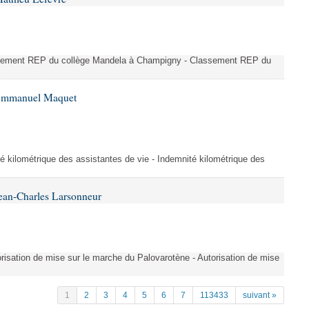
ssement REP du collège Mandela à Champigny - Classement REP du
 Emmanuel Maquet
é kilométrique des assistantes de vie - Indemnité kilométrique des
ean-Charles Larsonneur
isation de mise sur le marche du Palovarotène - Autorisation de mise
1
2
3
4
5
6
7
113433
suivant »