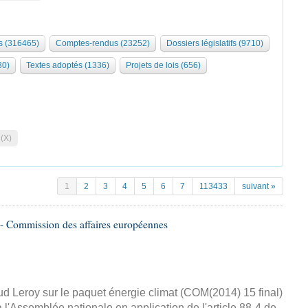
 (316465)
Comptes-rendus (23252)
Dossiers législatifs (9710)
30)
Textes adoptés (1336)
Projets de lois (656)
 (X)
1
2
3
4
5
6
7
113433
suivant »
- Commission des affaires européennes
d Leroy sur le paquet énergie climat (COM(2014) 15 final)
 l'Assemblée nationale en application de l'article 88-4 de