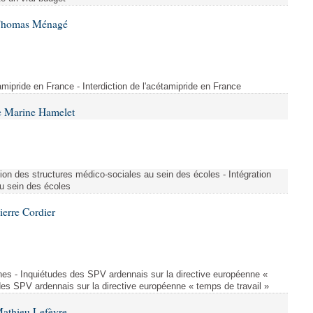
 Thomas Ménagé
étamipride en France - Interdiction de l'acétamipride en France
e Marine Hamelet
ion des structures médico-sociales au sein des écoles - Intégration
u sein des écoles
ierre Cordier
nes - Inquiétudes des SPV ardennais sur la directive européenne «
des SPV ardennais sur la directive européenne « temps de travail »
Mathieu Lefèvre