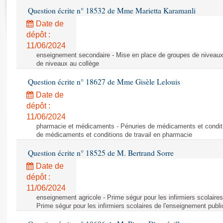
Rapports d'enquête
Question écrite n° 18532 de Mme Marietta Karamanli
Rapports législatifs
Date de
Rapports sur l'application des lois
dépôt :
Baromètre de l’application des lois
11/06/2024
enseignement secondaire - Mise en place de groupes de niveaux
de niveaux au collège
Dossiers législatifs
Question écrite n° 18627 de Mme Gisèle Lelouis
Budget et sécurité sociale
Questions écrites et orales
Date de
dépôt :
Comptes rendus des débats
11/06/2024
pharmacie et médicaments - Pénuries de médicaments et conditi
de médicaments et conditions de travail en pharmacie
Question écrite n° 18525 de M. Bertrand Sorre
Date de
dépôt :
11/06/2024
enseignement agricole - Prime ségur pour les infirmiers scolaires
Prime ségur pour les infirmiers scolaires de l'enseignement publi