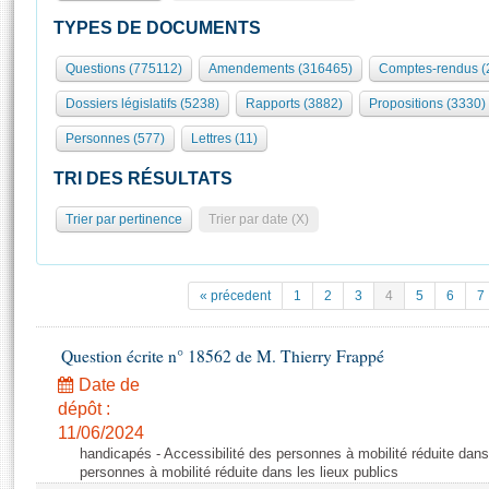
S'id
Présidence
Séance publique
Rôle et pouvoirs de l'Assemblée
Visiter l'Assemblée
TYPES DE DOCUMENTS
Fiches « Connaissance de l’Assemblée »
577 députés
Commissions et autres organes
Visite virtuelle du palais Bourbon
Questions (775112)
Amendements (316465)
Comptes-rendus (
Organisation de l'Assemblée
Groupes politiques
Europe et International
Assister à une séance
Mot
Dossiers législatifs (5238)
Rapports (3882)
Propositions (3330)
Présidence
Conférence des Présidents
Bureau
Collège des Ques
Élections législatives
Contrôle et évaluation
Accès des chercheurs à l’Assemblée
Personnes (577)
Lettres (11)
Congrès
Les évènements
S'inscrire
TRI DES RÉSULTATS
Pétitions
Statistiques et chiffres clés
Trier par pertinence
Trier par date (X)
Transparence et déontologie
Vous n'ave
Patrimoine
E
Documents de référence
La Bibliothèque
( Constitution | Règlement de l'Assemblée ... )
Documents parlementaires
« précedent
1
2
3
4
5
6
7
Les archives
Projets de loi
Contacts et plan d'accès
Propositions de loi
Question écrite n° 18562 de M. Thierry Frappé
Histoire
Photos libres de droit
Amendements
Date de
Juniors
Textes adoptés
dépôt :
Anciennes législatures
11/06/2024
handicapés - Accessibilité des personnes à mobilité réduite dans 
Liens vers les sites publics
Rapports d'information
personnes à mobilité réduite dans les lieux publics