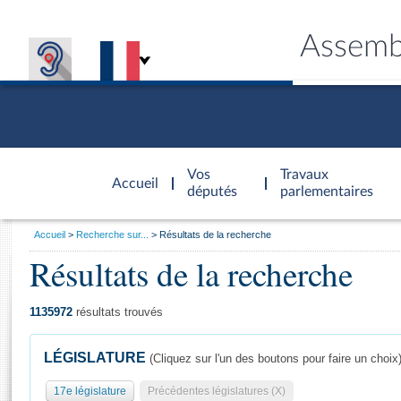
Assemb
Accèder à
la page
Vos
Travaux
Accueil
d'accueil
députés
parlementaires
Vous
Accueil
Recherche sur...
Résultats de la recherche
êtes
Résultats de la recherche
Général
ici
CONNEX
TRAVA
CONNA
DÉC
:
1135972
résultats trouvés
LÉGISLATURE
(Cliquez sur l'un des boutons pour faire un choix
17e législature
Précédentes législatures (X)