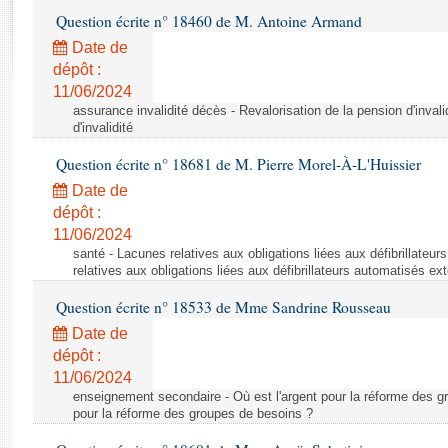
Rapports d'enquête
Question écrite n° 18460 de M. Antoine Armand
Rapports législatifs
Date de
Rapports sur l'application des lois
dépôt :
Baromètre de l’application des lois
11/06/2024
assurance invalidité décès - Revalorisation de la pension d'invali
d'invalidité
Dossiers législatifs
Question écrite n° 18681 de M. Pierre Morel-À-L'Huissier
Budget et sécurité sociale
Questions écrites et orales
Date de
dépôt :
Comptes rendus des débats
11/06/2024
santé - Lacunes relatives aux obligations liées aux défibrillateu
relatives aux obligations liées aux défibrillateurs automatisés ex
Question écrite n° 18533 de Mme Sandrine Rousseau
Date de
dépôt :
11/06/2024
enseignement secondaire - Où est l'argent pour la réforme des gr
pour la réforme des groupes de besoins ?