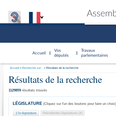
Assemb
Accèder à
la page
Vos
Travaux
Accueil
d'accueil
députés
parlementaires
Vous
Accueil
Recherche sur...
Résultats de la recherche
êtes
Résultats de la recherche
Général
ici
CONNEX
TRAVA
CONNA
DÉC
:
1129859
résultats trouvés
LÉGISLATURE
(Cliquez sur l'un des boutons pour faire un choix
17e législature
Précédentes législatures (X)