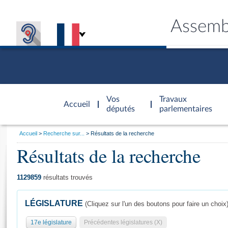
Assemb
Accèder à
la page
Vos
Travaux
Accueil
d'accueil
députés
parlementaires
Vous
Accueil
Recherche sur...
Résultats de la recherche
êtes
Résultats de la recherche
Général
ici
CONNEX
TRAVA
CONNA
DÉC
:
1129859
résultats trouvés
LÉGISLATURE
(Cliquez sur l'un des boutons pour faire un choix
17e législature
Précédentes législatures (X)