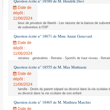
Question écrite n° 18580 de M. Hendrik Davi
Rapports d'enquête
Rapports législatifs
Date de
dépôt :
Rapports sur l'application des lois
11/06/2024
Baromètre de l’application des lois
lieux de privation de liberté - Les raisons de la baisse de subven
de subvention à l'OIP
Dossiers législatifs
Question écrite n° 18671 de Mme Annie Genevard
Budget et sécurité sociale
Date de
Questions écrites et orales
dépôt :
Comptes rendus des débats
11/06/2024
retraites : généralités - Retraite - Sportifs de haut niveau - Retra
Question écrite n° 18555 de M. Max Mathiasin
Date de
dépôt :
11/06/2024
famille - Droits du parent séparé ou divorcé dans la vie scolaire 
ou divorcé dans la vie scolaire de son enfant
Question écrite n° 18465 de M. Matthieu Marchio
Date de