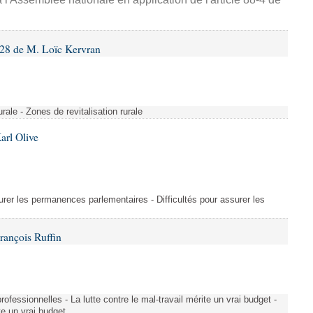
28 de M. Loïc Kervran
rurale - Zones de revitalisation rurale
arl Olive
urer les permanences parlementaires - Difficultés pour assurer les
rançois Ruffin
rofessionnelles - La lutte contre le mal-travail mérite un vrai budget -
ite un vrai budget