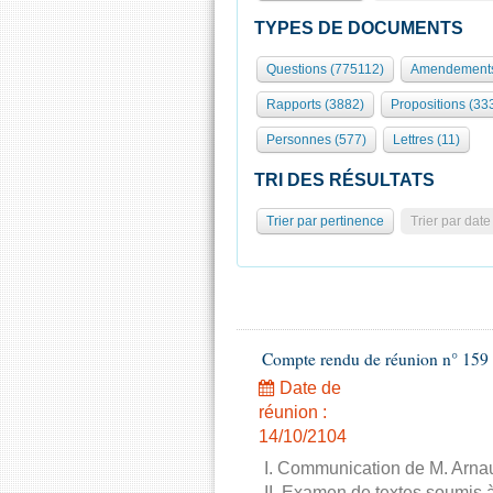
TYPES DE DOCUMENTS
Questions (775112)
Amendements
Rapports (3882)
Propositions (33
Personnes (577)
Lettres (11)
TRI DES RÉSULTATS
Trier par pertinence
Trier par date
Compte rendu de réunion n° 159 
Date de
réunion :
14/10/2104
I. Communication de M. Arnau
II. Examen de textes soumis à