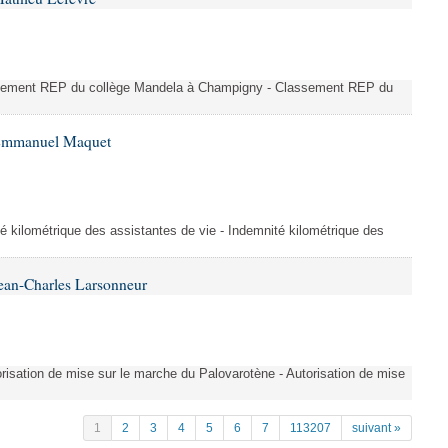
ssement REP du collège Mandela à Champigny - Classement REP du
 Emmanuel Maquet
é kilométrique des assistantes de vie - Indemnité kilométrique des
ean-Charles Larsonneur
isation de mise sur le marche du Palovarotène - Autorisation de mise
1
2
3
4
5
6
7
113207
suivant »