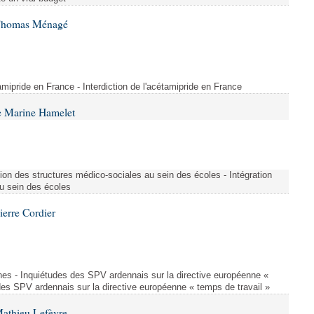
 Thomas Ménagé
étamipride en France - Interdiction de l'acétamipride en France
e Marine Hamelet
ion des structures médico-sociales au sein des écoles - Intégration
u sein des écoles
ierre Cordier
nes - Inquiétudes des SPV ardennais sur la directive européenne «
des SPV ardennais sur la directive européenne « temps de travail »
Mathieu Lefèvre