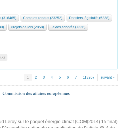
 (316465)
Comptes-rendus (23252)
Dossiers législatifs (5238)
30)
Projets de lois (2858)
Textes adoptés (1336)
 (X)
1
2
3
4
5
6
7
113207
suivant »
- Commission des affaires européennes
d Leroy sur le paquet énergie climat (COM(2014) 15 final)
 l'Assemblée nationale en application de l'article 88-4 de