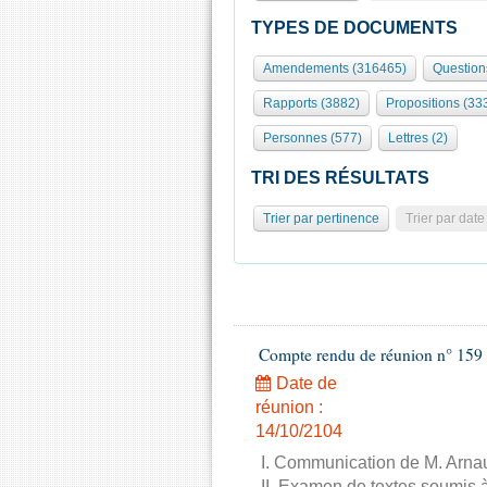
TYPES DE DOCUMENTS
Amendements (316465)
Question
Rapports (3882)
Propositions (33
Personnes (577)
Lettres (2)
TRI DES RÉSULTATS
Trier par pertinence
Trier par date
Compte rendu de réunion n° 159 
Date de
réunion :
14/10/2104
I. Communication de M. Arnau
II. Examen de textes soumis à