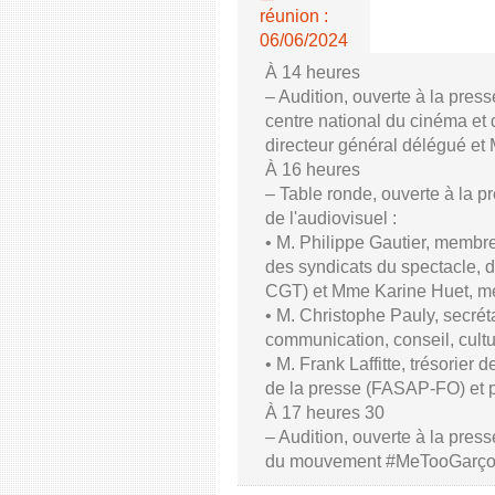
réunion :
06/06/2024
À 14 heures
– Audition, ouverte à la pres
centre national du cinéma et 
directeur général délégué et
À 16 heures
– Table ronde, ouverte à la p
de l'audiovisuel :
• M. Philippe Gautier, membre
des syndicats du spectacle, d
CGT) et Mme Karine Huet, m
• M. Christophe Pauly, secrét
communication, conseil, cul
• M. Frank Laffitte, trésorier 
de la presse (FASAP-FO) et 
À 17 heures 30
– Audition, ouverte à la press
du mouvement #MeTooGarç