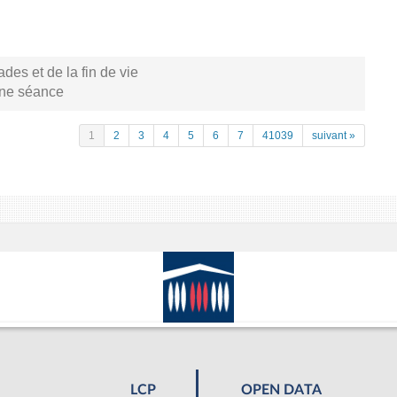
s et de la fin de vie
aine séance
1
2
3
4
5
6
7
41039
suivant »
LCP
OPEN DATA