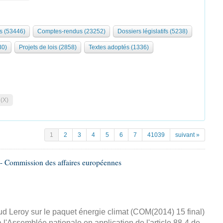
s (53446)
Comptes-rendus (23252)
Dossiers législatifs (5238)
30)
Projets de lois (2858)
Textes adoptés (1336)
 (X)
1
2
3
4
5
6
7
41039
suivant »
- Commission des affaires européennes
d Leroy sur le paquet énergie climat (COM(2014) 15 final)
 l'Assemblée nationale en application de l'article 88-4 de