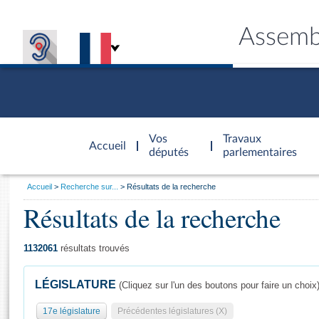
Assemb
Accèder à
la page
Vos
Travaux
Accueil
d'accueil
députés
parlementaires
Vous
Accueil
Recherche sur...
Résultats de la recherche
êtes
Résultats de la recherche
Général
ici
CONNEX
TRAVA
CONNA
DÉC
:
1132061
résultats trouvés
LÉGISLATURE
(Cliquez sur l'un des boutons pour faire un choix
17e législature
Précédentes législatures (X)