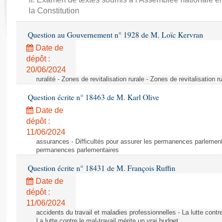
Rapports d'enquête
la Constitution
Rapports législatifs
Rapports sur l'application des lois
Question au Gouvernement n° 1928 de M. Loïc Kervran
Baromètre de l’application des lois
Date de
dépôt :
Dossiers législatifs
20/06/2024
ruralité - Zones de revitalisation rurale - Zones de revitalisation r
Budget et sécurité sociale
Questions écrites et orales
Question écrite n° 18463 de M. Karl Olive
Comptes rendus des débats
Date de
dépôt :
11/06/2024
assurances - Difficultés pour assurer les permanences parlementa
permanences parlementaires
Question écrite n° 18431 de M. François Ruffin
Date de
dépôt :
11/06/2024
accidents du travail et maladies professionnelles - La lutte contre
La lutte contre le mal-travail mérite un vrai budget