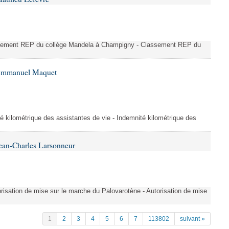
ssement REP du collège Mandela à Champigny - Classement REP du
 Emmanuel Maquet
é kilométrique des assistantes de vie - Indemnité kilométrique des
ean-Charles Larsonneur
isation de mise sur le marche du Palovarotène - Autorisation de mise
1
2
3
4
5
6
7
113802
suivant »