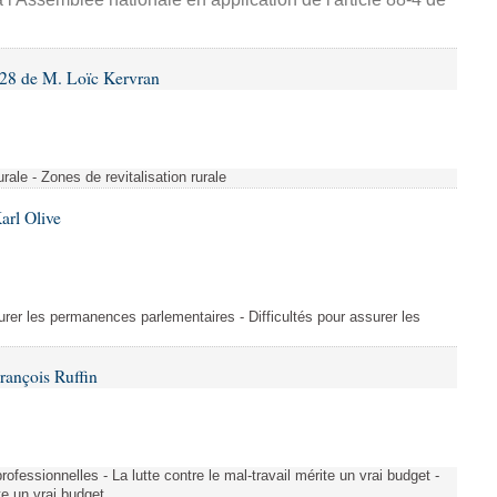
28 de M. Loïc Kervran
rurale - Zones de revitalisation rurale
arl Olive
urer les permanences parlementaires - Difficultés pour assurer les
rançois Ruffin
rofessionnelles - La lutte contre le mal-travail mérite un vrai budget -
ite un vrai budget