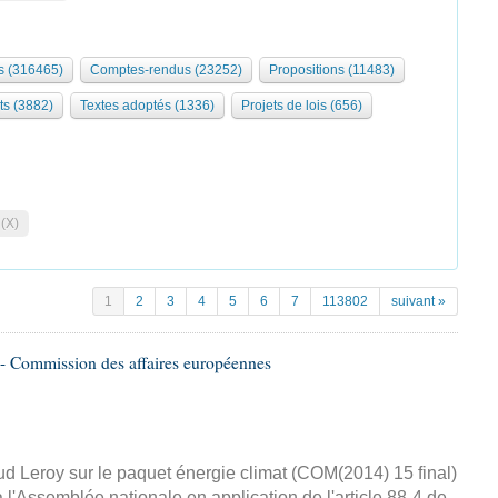
 (316465)
Comptes-rendus (23252)
Propositions (11483)
ts (3882)
Textes adoptés (1336)
Projets de lois (656)
 (X)
1
2
3
4
5
6
7
113802
suivant »
- Commission des affaires européennes
d Leroy sur le paquet énergie climat (COM(2014) 15 final)
 l'Assemblée nationale en application de l'article 88-4 de