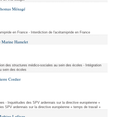
 Thomas Ménagé
étamipride en France - Interdiction de l'acétamipride en France
e Marine Hamelet
ion des structures médico-sociales au sein des écoles - Intégration
u sein des écoles
ierre Cordier
nes - Inquiétudes des SPV ardennais sur la directive européenne «
des SPV ardennais sur la directive européenne « temps de travail »
Mathieu Lefèvre