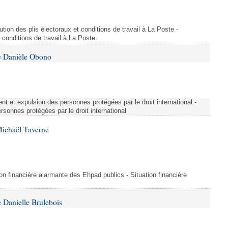
ution des plis électoraux et conditions de travail à La Poste -
t conditions de travail à La Poste
e Danièle Obono
nt et expulsion des personnes protégées par le droit international -
sonnes protégées par le droit international
Michaël Taverne
on financière alarmante des Ehpad publics - Situation financière
 Danielle Brulebois