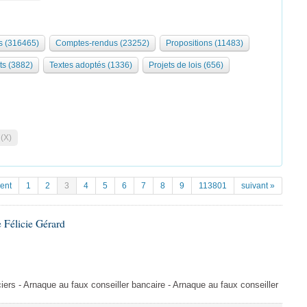
 (316465)
Comptes-rendus (23252)
Propositions (11483)
ts (3882)
Textes adoptés (1336)
Projets de lois (656)
 (X)
ent
1
2
3
4
5
6
7
8
9
113801
suivant »
 Félicie Gérard
ers - Arnaque au faux conseiller bancaire - Arnaque au faux conseiller