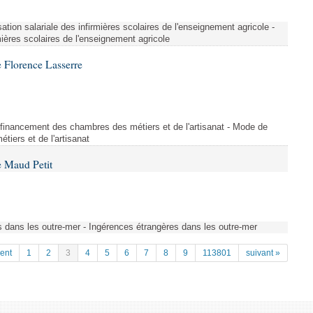
ation salariale des infirmières scolaires de l'enseignement agricole -
mières scolaires de l'enseignement agricole
 Florence Lasserre
financement des chambres des métiers et de l'artisanat - Mode de
iers et de l'artisanat
 Maud Petit
s dans les outre-mer - Ingérences étrangères dans les outre-mer
ent
1
2
3
4
5
6
7
8
9
113801
suivant »