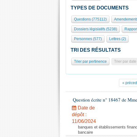
TYPES DE DOCUMENTS
Questions (775112)
Amendements
Dossiers législatifs (5238)
Rappor
Personnes (577)
Lettres (2)
TRI DES RÉSULTATS
Trier par pertinence
Trier par date
« préced
Question écrite n° 18467 de Mme
Date de
dépôt :
11/06/2024
banques et établissements financi
bancaire