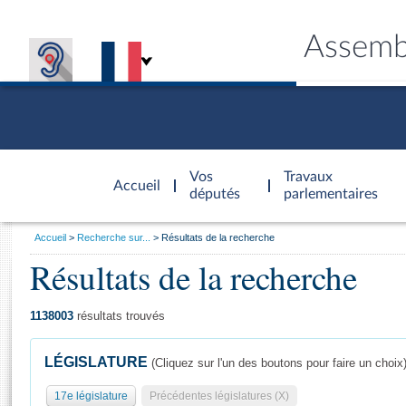
Assemb
Accèder à
la page
Vos
Travaux
Accueil
d'accueil
députés
parlementaires
Vous
Accueil
Recherche sur...
Résultats de la recherche
êtes
Résultats de la recherche
Général
ici
CONNEX
TRAVA
CONNA
DÉC
:
1138003
résultats trouvés
LÉGISLATURE
(Cliquez sur l'un des boutons pour faire un choix
17e législature
Précédentes législatures (X)