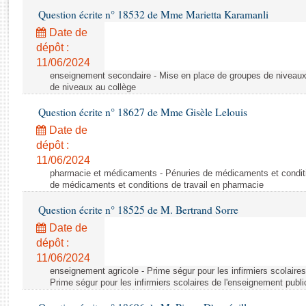
Rapports d'enquête
Question écrite n° 18532 de Mme Marietta Karamanli
Rapports législatifs
Date de
Rapports sur l'application des lois
dépôt :
Baromètre de l’application des lois
11/06/2024
enseignement secondaire - Mise en place de groupes de niveaux
de niveaux au collège
Dossiers législatifs
Question écrite n° 18627 de Mme Gisèle Lelouis
Budget et sécurité sociale
Questions écrites et orales
Date de
dépôt :
Comptes rendus des débats
11/06/2024
pharmacie et médicaments - Pénuries de médicaments et conditi
de médicaments et conditions de travail en pharmacie
Question écrite n° 18525 de M. Bertrand Sorre
Date de
dépôt :
11/06/2024
enseignement agricole - Prime ségur pour les infirmiers scolaires
Prime ségur pour les infirmiers scolaires de l'enseignement publi