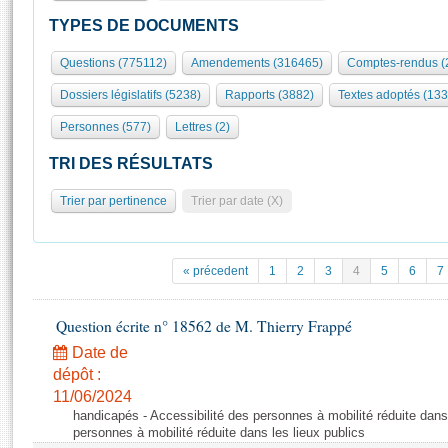
S'id
Présidence
Séance publique
Rôle et pouvoirs de l'Assemblée
Visiter l'Assemblée
TYPES DE DOCUMENTS
Fiches « Connaissance de l’Assemblée »
577 députés
Commissions et autres organes
Visite virtuelle du palais Bourbon
Questions (775112)
Amendements (316465)
Comptes-rendus (
Organisation de l'Assemblée
Groupes politiques
Europe et International
Assister à une séance
Mot
Dossiers législatifs (5238)
Rapports (3882)
Textes adoptés (133
Présidence
Conférence des Présidents
Bureau
Collège des Ques
Élections législatives
Contrôle et évaluation
Accès des chercheurs à l’Assemblée
Personnes (577)
Lettres (2)
Congrès
Les évènements
S'inscrire
TRI DES RÉSULTATS
Pétitions
Statistiques et chiffres clés
Trier par pertinence
Trier par date (X)
Transparence et déontologie
Vous n'ave
Patrimoine
E
Documents de référence
La Bibliothèque
( Constitution | Règlement de l'Assemblée ... )
Documents parlementaires
« précedent
1
2
3
4
5
6
7
Les archives
Projets de loi
Contacts et plan d'accès
Propositions de loi
Question écrite n° 18562 de M. Thierry Frappé
Histoire
Photos libres de droit
Amendements
Date de
Juniors
Textes adoptés
dépôt :
Anciennes législatures
11/06/2024
handicapés - Accessibilité des personnes à mobilité réduite dans 
Liens vers les sites publics
Rapports d'information
personnes à mobilité réduite dans les lieux publics