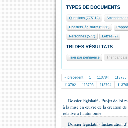
TYPES DE DOCUMENTS
Questions (775112)
Amendements
Dossiers législatifs (5238)
Rappor
Personnes (577)
Lettres (2)
TRI DES RÉSULTATS
Trier par pertinence
Trier par date
« précedent
1
113784
113785
113792
113793
113794
11379
Dossier législatif - Projet de loi
à la mise en œuvre de la création de
relative à l’autonomie
Dossier législatif - Instauration 