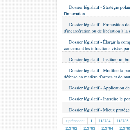
Dossier législatif - Stratégie pola
l'innovation !
Dossier législatif - Proposition de
d'incarcération ou de libération à la 
Dossier législatif - Élargir la comp
concernant les infractions visées par
Dossier législatif - Instituer un bo
Dossier législatif - Modifier la par
défense en matière d'armes et de mat
Dossier législatif - Application de
Dossier législatif - Interdire le p
Dossier législatif - Mieux protég
« précedent
1
113784
113785
113792
113793
113794
11379