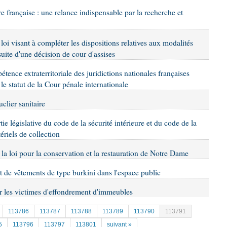
ire française : une relance indispensable par la recherche et
 loi visant à compléter les dispositions relatives aux modalités
suite d'une décision de cour d'assises
étence extraterritoriale des juridictions nationales françaises
 le statut de la Cour pénale internationale
uclier sanitaire
tie législative du code de la sécurité intérieure et du code de la
ériels de collection
 la loi pour la conservation et la restauration de Notre Dame
ort de vêtements de type burkini dans l'espace public
er les victimes d'effondrement d'immeubles
113786
113787
113788
113789
113790
113791
5
113796
113797
113801
suivant »