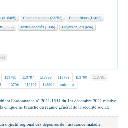
 (316465)
Comptes-rendus (23252)
Propositions (11483)
ts (3882)
Textes adoptés (1336)
Projets de lois (656)
 (X)
113786
113787
113788
113789
113790
113791
5
113796
113797
113801
suivant »
 ratifiant l’ordonnance n° 2021-1554 du 1er décembre 2021 relative
 la cinquième branche du régime général de la sécurité sociale
d’un objectif régional des dépenses de l’assurance maladie