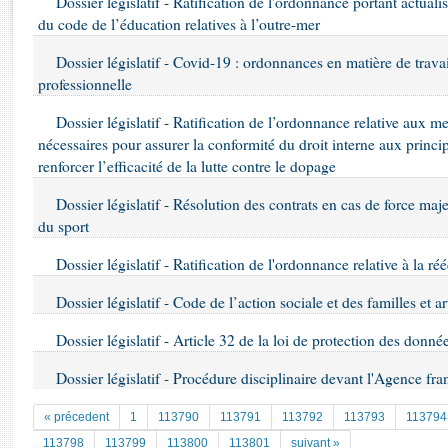
Dossier législatif - Ratification de l'ordonnance portant actuali
Rapports d'enquête
du code de l’éducation relatives à l’outre-mer
Rapports législatifs
Rapports sur l'application des lois
Dossier législatif - Covid-19 : ordonnances en matière de travai
Baromètre de l’application des lois
professionnelle
Dossier législatif - Ratification de l’ordonnance relative aux m
Dossiers législatifs
nécessaires pour assurer la conformité du droit interne aux princ
Budget et sécurité sociale
renforcer l’efficacité de la lutte contre le dopage
Questions écrites et orales
Dossier législatif - Résolution des contrats en cas de force maje
Comptes rendus des débats
du sport
Dossier législatif - Ratification de l'ordonnance relative à la ré
Dossier législatif - Code de l’action sociale et des familles et 
Dossier législatif - Article 32 de la loi de protection des donné
Dossier législatif - Procédure disciplinaire devant l'Agence fra
« précedent
1
113790
113791
113792
113793
113794
113798
113799
113800
113801
suivant »