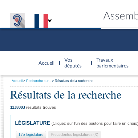
Assemb
Accèder à
la page
Vos
Travaux
Accueil
d'accueil
députés
parlementaires
Vous
Accueil
Recherche sur...
Résultats de la recherche
êtes
Résultats de la recherche
Général
ici
CONNEX
TRAVA
CONNA
DÉC
:
1138003
résultats trouvés
LÉGISLATURE
(Cliquez sur l'un des boutons pour faire un choix
17e législature
Précédentes législatures (X)