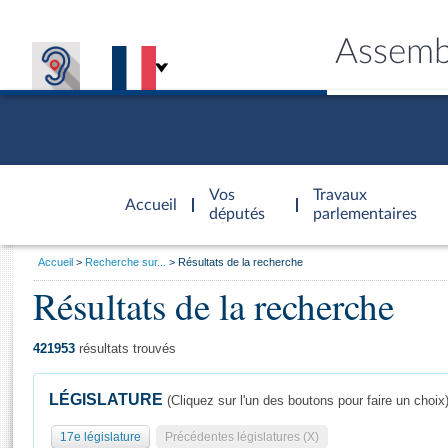
Assemb
Accèder à
la page
Vos
Travaux
Accueil
d'accueil
députés
parlementaires
Vous
Accueil
Recherche sur...
Résultats de la recherche
êtes
Résultats de la recherche
Général
ici
CONNEX
TRAVA
CONNA
DÉC
:
421953
résultats trouvés
LÉGISLATURE
(Cliquez sur l'un des boutons pour faire un choix
17e législature
Précédentes législatures (X)