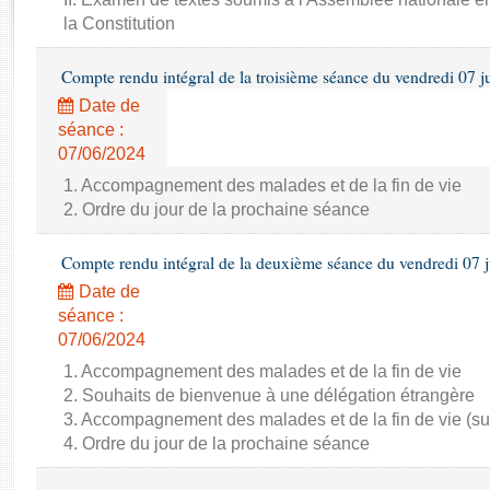
Rapports d'enquête
la Constitution
Rapports législatifs
Rapports sur l'application des lois
Compte rendu intégral de la troisième séance du vendredi 07 j
Baromètre de l’application des lois
Date de
séance :
Dossiers législatifs
07/06/2024
Budget et sécurité sociale
1. Accompagnement des malades et de la fin de vie
Questions écrites et orales
2. Ordre du jour de la prochaine séance
Comptes rendus des débats
Compte rendu intégral de la deuxième séance du vendredi 07 
Date de
séance :
07/06/2024
1. Accompagnement des malades et de la fin de vie
2. Souhaits de bienvenue à une délégation étrangère
3. Accompagnement des malades et de la fin de vie (su
4. Ordre du jour de la prochaine séance