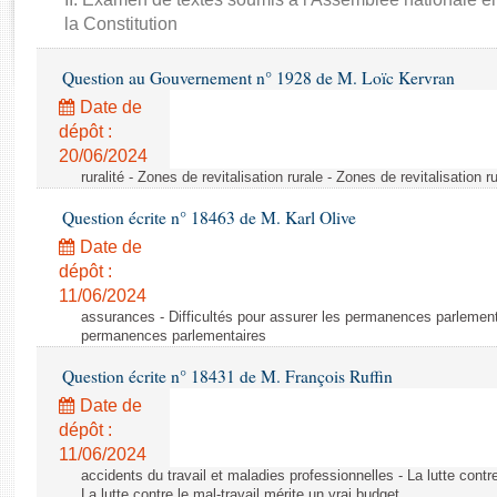
Rapports d'enquête
la Constitution
Rapports législatifs
Rapports sur l'application des lois
Question au Gouvernement n° 1928 de M. Loïc Kervran
Baromètre de l’application des lois
Date de
dépôt :
Dossiers législatifs
20/06/2024
ruralité - Zones de revitalisation rurale - Zones de revitalisation r
Budget et sécurité sociale
Questions écrites et orales
Question écrite n° 18463 de M. Karl Olive
Comptes rendus des débats
Date de
dépôt :
11/06/2024
assurances - Difficultés pour assurer les permanences parlementa
permanences parlementaires
Question écrite n° 18431 de M. François Ruffin
Date de
dépôt :
11/06/2024
accidents du travail et maladies professionnelles - La lutte contre
La lutte contre le mal-travail mérite un vrai budget