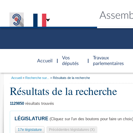
Assemb
Accèder à
la page
Vos
Travaux
Accueil
d'accueil
députés
parlementaires
Vous
Accueil
Recherche sur...
Résultats de la recherche
êtes
Résultats de la recherche
Général
ici
CONNEX
TRAVA
CONNA
DÉC
:
1129850
résultats trouvés
LÉGISLATURE
(Cliquez sur l'un des boutons pour faire un choix
17e législature
Précédentes législatures (X)