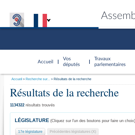
Assemb
Accèder à
la page
Vos
Travaux
Accueil
d'accueil
députés
parlementaires
Vous
Accueil
Recherche sur...
Résultats de la recherche
êtes
Résultats de la recherche
Général
ici
CONNEX
TRAVA
CONNA
DÉC
:
1134322
résultats trouvés
LÉGISLATURE
(Cliquez sur l'un des boutons pour faire un choix
17e législature
Précédentes législatures (X)