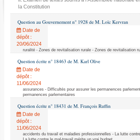
Rapports d'enquête
la Constitution
Rapports législatifs
Rapports sur l'application des lois
Question au Gouvernement n° 1928 de M. Loïc Kervran
Baromètre de l’application des lois
Date de
dépôt :
Dossiers législatifs
20/06/2024
ruralité - Zones de revitalisation rurale - Zones de revitalisation r
Budget et sécurité sociale
Questions écrites et orales
Question écrite n° 18463 de M. Karl Olive
Comptes rendus des débats
Date de
dépôt :
11/06/2024
assurances - Difficultés pour assurer les permanences parlementa
permanences parlementaires
Question écrite n° 18431 de M. François Ruffin
Date de
dépôt :
11/06/2024
accidents du travail et maladies professionnelles - La lutte contre
La lutte contre le mal-travail mérite un vrai budget