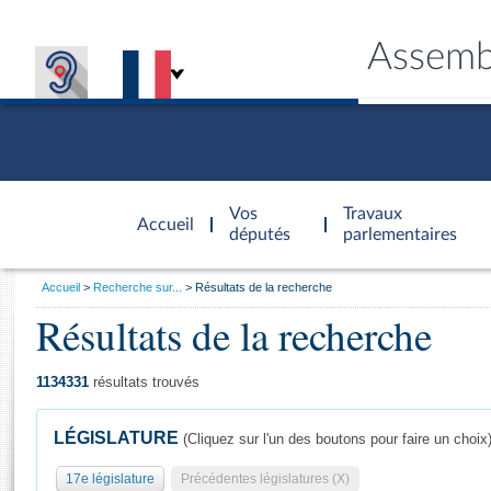
Assemb
Accèder à
la page
Vos
Travaux
Accueil
d'accueil
députés
parlementaires
Vous
Accueil
Recherche sur...
Résultats de la recherche
êtes
Résultats de la recherche
Général
ici
CONNEX
TRAVA
CONNA
DÉC
:
1134331
résultats trouvés
LÉGISLATURE
(Cliquez sur l'un des boutons pour faire un choix
17e législature
Précédentes législatures (X)