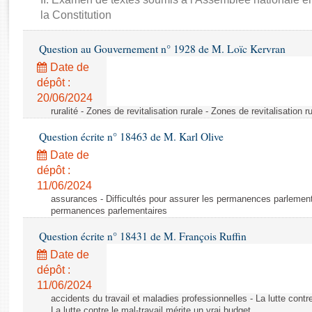
Rapports d'enquête
la Constitution
Rapports législatifs
Rapports sur l'application des lois
Question au Gouvernement n° 1928 de M. Loïc Kervran
Baromètre de l’application des lois
Date de
dépôt :
Dossiers législatifs
20/06/2024
ruralité - Zones de revitalisation rurale - Zones de revitalisation r
Budget et sécurité sociale
Questions écrites et orales
Question écrite n° 18463 de M. Karl Olive
Comptes rendus des débats
Date de
dépôt :
11/06/2024
assurances - Difficultés pour assurer les permanences parlementa
permanences parlementaires
Question écrite n° 18431 de M. François Ruffin
Date de
dépôt :
11/06/2024
accidents du travail et maladies professionnelles - La lutte contre
La lutte contre le mal-travail mérite un vrai budget