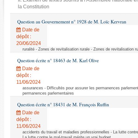
Rapports d'enquête
la Constitution
Rapports législatifs
Rapports sur l'application des lois
Question au Gouvernement n° 1928 de M. Loïc Kervran
Baromètre de l’application des lois
Date de
dépôt :
Dossiers législatifs
20/06/2024
ruralité - Zones de revitalisation rurale - Zones de revitalisation r
Budget et sécurité sociale
Questions écrites et orales
Question écrite n° 18463 de M. Karl Olive
Comptes rendus des débats
Date de
dépôt :
11/06/2024
assurances - Difficultés pour assurer les permanences parlementa
permanences parlementaires
Question écrite n° 18431 de M. François Ruffin
Date de
dépôt :
11/06/2024
accidents du travail et maladies professionnelles - La lutte contre
La lutte contre le mal-travail mérite un vrai budget