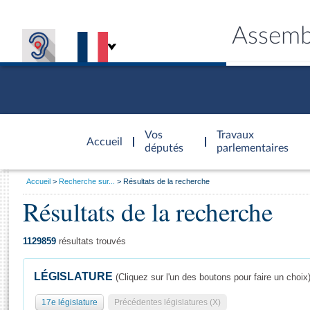
Assemb
Accèder à
la page
Vos
Travaux
Accueil
d'accueil
députés
parlementaires
Vous
Accueil
Recherche sur...
Résultats de la recherche
êtes
Résultats de la recherche
Général
ici
CONNEX
TRAVA
CONNA
DÉC
:
1129859
résultats trouvés
LÉGISLATURE
(Cliquez sur l'un des boutons pour faire un choix
17e législature
Précédentes législatures (X)