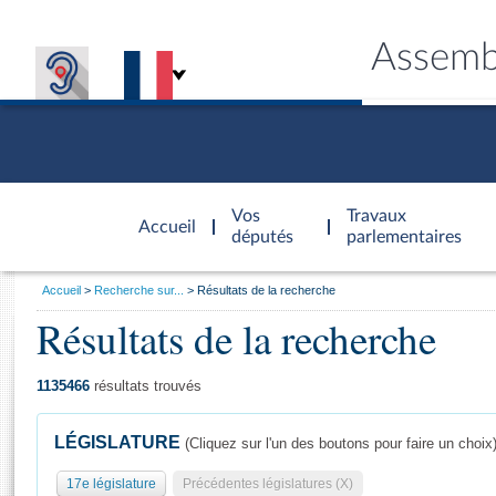
Assemb
Accèder à
la page
Vos
Travaux
Accueil
d'accueil
députés
parlementaires
Vous
Accueil
Recherche sur...
Résultats de la recherche
êtes
Résultats de la recherche
Général
ici
CONNEX
TRAVA
CONNA
DÉC
:
1135466
résultats trouvés
LÉGISLATURE
(Cliquez sur l'un des boutons pour faire un choix
17e législature
Précédentes législatures (X)