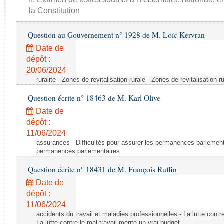
Rapports d'enquête
la Constitution
Rapports législatifs
Rapports sur l'application des lois
Question au Gouvernement n° 1928 de M. Loïc Kervran
Baromètre de l’application des lois
Date de
dépôt :
Dossiers législatifs
20/06/2024
ruralité - Zones de revitalisation rurale - Zones de revitalisation r
Budget et sécurité sociale
Questions écrites et orales
Question écrite n° 18463 de M. Karl Olive
Comptes rendus des débats
Date de
dépôt :
11/06/2024
assurances - Difficultés pour assurer les permanences parlementa
permanences parlementaires
Question écrite n° 18431 de M. François Ruffin
Date de
dépôt :
11/06/2024
accidents du travail et maladies professionnelles - La lutte contre
La lutte contre le mal-travail mérite un vrai budget