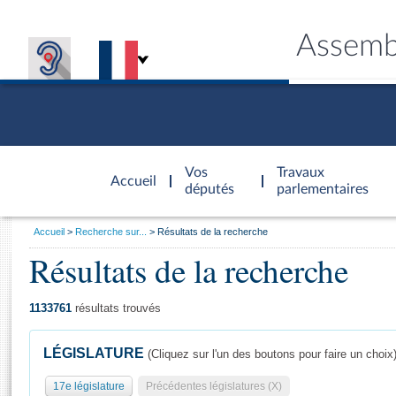
Assemb
Accèder à
la page
Vos
Travaux
Accueil
d'accueil
députés
parlementaires
Vous
Accueil
Recherche sur...
Résultats de la recherche
êtes
Résultats de la recherche
Général
ici
CONNEX
TRAVA
CONNA
DÉC
:
1133761
résultats trouvés
LÉGISLATURE
(Cliquez sur l'un des boutons pour faire un choix
17e législature
Précédentes législatures (X)