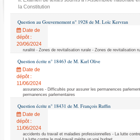
Rapports d'enquête
la Constitution
Rapports législatifs
Rapports sur l'application des lois
Question au Gouvernement n° 1928 de M. Loïc Kervran
Baromètre de l’application des lois
Date de
dépôt :
Dossiers législatifs
20/06/2024
ruralité - Zones de revitalisation rurale - Zones de revitalisation r
Budget et sécurité sociale
Questions écrites et orales
Question écrite n° 18463 de M. Karl Olive
Comptes rendus des débats
Date de
dépôt :
11/06/2024
assurances - Difficultés pour assurer les permanences parlementa
permanences parlementaires
Question écrite n° 18431 de M. François Ruffin
Date de
dépôt :
11/06/2024
accidents du travail et maladies professionnelles - La lutte contre
La lutte contre le mal-travail mérite un vrai budget