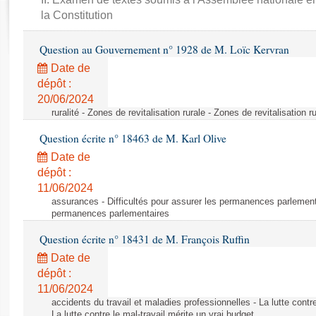
Rapports d'enquête
la Constitution
Rapports législatifs
Rapports sur l'application des lois
Question au Gouvernement n° 1928 de M. Loïc Kervran
Baromètre de l’application des lois
Date de
dépôt :
Dossiers législatifs
20/06/2024
ruralité - Zones de revitalisation rurale - Zones de revitalisation r
Budget et sécurité sociale
Questions écrites et orales
Question écrite n° 18463 de M. Karl Olive
Comptes rendus des débats
Date de
dépôt :
11/06/2024
assurances - Difficultés pour assurer les permanences parlementa
permanences parlementaires
Question écrite n° 18431 de M. François Ruffin
Date de
dépôt :
11/06/2024
accidents du travail et maladies professionnelles - La lutte contre
La lutte contre le mal-travail mérite un vrai budget