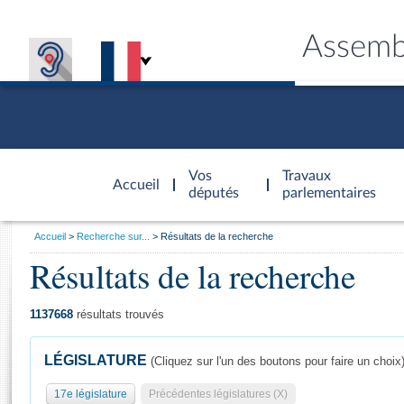
Assemb
Accèder à
la page
Vos
Travaux
Accueil
d'accueil
députés
parlementaires
Vous
Accueil
Recherche sur...
Résultats de la recherche
êtes
Résultats de la recherche
Général
ici
CONNEX
TRAVA
CONNA
DÉC
:
1137668
résultats trouvés
LÉGISLATURE
(Cliquez sur l'un des boutons pour faire un choix
17e législature
Précédentes législatures (X)