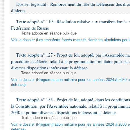
Rapports d'enquête
Dossier législatif - Renforcement du rôle du Défenseur des dro
Rapports législatifs
d’alerte
Rapports sur l'application des lois
Texte adopté n° 119 - Résolution relative aux transferts forcés 
Baromètre de l’application des lois
Fédération de Russie
Texte adopté en séance publique
Dossiers législatifs
Voir le dossier (Les transferts forcés massifs d'enfants ukrainiens par 
Budget et sécurité sociale
Texte adopté n° 127 - Projet de loi, adopté, par l'Assemblée n
Questions écrites et orales
procédure accélérée, relatif à la programmation militaire pour le
Comptes rendus des débats
diverses dispositions intéressant la défense
Texte adopté en séance publique
Voir le dossier (Programmation militaire pour les années 2024 à 2030 et
défense)
Texte adopté n° 155 - Projet de loi, adopté, dans les conditions 
la Constitution, par l'Assemblée nationale, relatif à la programma
2030 et portant diverses dispositions intéressant la défense
Texte adopté en séance publique
Voir le dossier (Programmation militaire pour les années 2024 à 2030 et
défense)