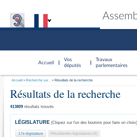
Assemb
Accèder à
la page
Vos
Travaux
Accueil
d'accueil
députés
parlementaires
Vous
Accueil
Recherche sur...
Résultats de la recherche
êtes
Résultats de la recherche
Général
ici
CONNEX
TRAVA
CONNA
DÉC
:
413809
résultats trouvés
LÉGISLATURE
(Cliquez sur l'un des boutons pour faire un choix
17e législature
Précédentes législatures (X)