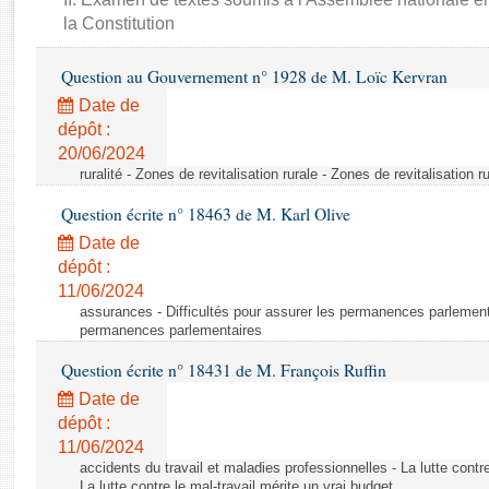
Rapports d'enquête
la Constitution
Rapports législatifs
Rapports sur l'application des lois
Question au Gouvernement n° 1928 de M. Loïc Kervran
Baromètre de l’application des lois
Date de
dépôt :
Dossiers législatifs
20/06/2024
ruralité - Zones de revitalisation rurale - Zones de revitalisation r
Budget et sécurité sociale
Questions écrites et orales
Question écrite n° 18463 de M. Karl Olive
Comptes rendus des débats
Date de
dépôt :
11/06/2024
assurances - Difficultés pour assurer les permanences parlementa
permanences parlementaires
Question écrite n° 18431 de M. François Ruffin
Date de
dépôt :
11/06/2024
accidents du travail et maladies professionnelles - La lutte contre
La lutte contre le mal-travail mérite un vrai budget