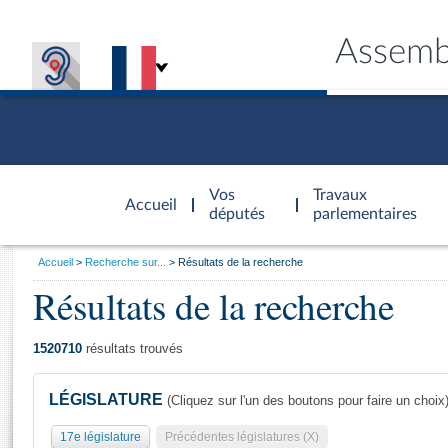
Assemb
Accèder à
la page
Vos
Travaux
Accueil
d'accueil
députés
parlementaires
Vous
Accueil
Recherche sur...
Résultats de la recherche
êtes
Résultats de la recherche
Général
ici
CONNEX
TRAVA
CONNA
DÉC
:
1520710
résultats trouvés
LÉGISLATURE
(Cliquez sur l'un des boutons pour faire un choix
17e législature
Précédentes législatures (X)