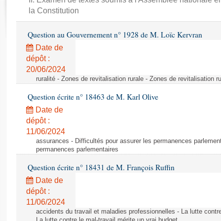
Rapports d'enquête
la Constitution
Rapports législatifs
Rapports sur l'application des lois
Question au Gouvernement n° 1928 de M. Loïc Kervran
Baromètre de l’application des lois
Date de
dépôt :
Dossiers législatifs
20/06/2024
ruralité - Zones de revitalisation rurale - Zones de revitalisation r
Budget et sécurité sociale
Questions écrites et orales
Question écrite n° 18463 de M. Karl Olive
Comptes rendus des débats
Date de
dépôt :
11/06/2024
assurances - Difficultés pour assurer les permanences parlementa
permanences parlementaires
Question écrite n° 18431 de M. François Ruffin
Date de
dépôt :
11/06/2024
accidents du travail et maladies professionnelles - La lutte contre
La lutte contre le mal-travail mérite un vrai budget