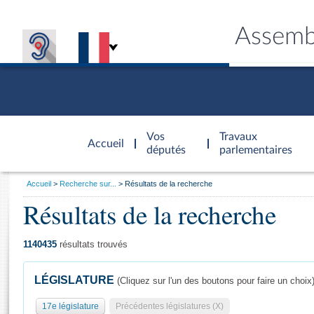
Assemb
Accèder à
la page
Vos
Travaux
Accueil
d'accueil
députés
parlementaires
Vous
Accueil
Recherche sur...
Résultats de la recherche
êtes
Résultats de la recherche
Général
ici
CONNEX
TRAVA
CONNA
DÉC
:
1140435
résultats trouvés
LÉGISLATURE
(Cliquez sur l'un des boutons pour faire un choix
17e législature
Précédentes législatures (X)