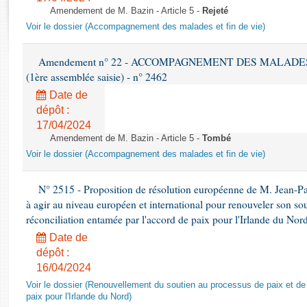
Rapports d'enquête
Amendement de M. Bazin - Article 5 -
Rejeté
Rapports législatifs
Voir le dossier (Accompagnement des malades et fin de vie)
Rapports sur l'application des lois
Baromètre de l’application des lois
Amendement n° 22 - ACCOMPAGNEMENT DES MALADES ET 
(1ère assemblée saisie) - n° 2462
Dossiers législatifs
Date de
dépôt :
Budget et sécurité sociale
17/04/2024
Questions écrites et orales
Amendement de M. Bazin - Article 5 -
Tombé
Comptes rendus des débats
Voir le dossier (Accompagnement des malades et fin de vie)
N° 2515 - Proposition de résolution européenne de M. Jean-P
à agir au niveau européen et international pour renouveler son so
réconciliation entamée par l'accord de paix pour l'Irlande du Nor
Date de
dépôt :
16/04/2024
Voir le dossier (Renouvellement du soutien au processus de paix et de 
paix pour l'Irlande du Nord)