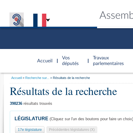
Assemb
Accèder à
la page
Vos
Travaux
Accueil
d'accueil
députés
parlementaires
Vous
Accueil
Recherche sur...
Résultats de la recherche
êtes
Résultats de la recherche
Général
ici
CONNEX
TRAVA
CONNA
DÉC
:
398236
résultats trouvés
LÉGISLATURE
(Cliquez sur l'un des boutons pour faire un choix
17e législature
Précédentes législatures (X)