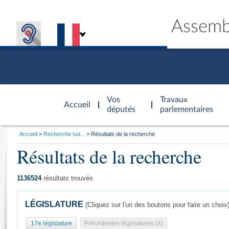
Assemb
Accèder à
la page
Vos
Travaux
Accueil
d'accueil
députés
parlementaires
Vous
Accueil
Recherche sur...
Résultats de la recherche
êtes
Résultats de la recherche
Général
ici
CONNEX
TRAVA
CONNA
DÉC
:
1136524
résultats trouvés
LÉGISLATURE
(Cliquez sur l'un des boutons pour faire un choix
17e législature
Précédentes législatures (X)