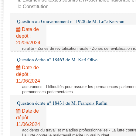
Rapports d'enquête
la Constitution
Rapports législatifs
Rapports sur l'application des lois
Question au Gouvernement n° 1928 de M. Loïc Kervran
Baromètre de l’application des lois
Date de
dépôt :
Dossiers législatifs
20/06/2024
ruralité - Zones de revitalisation rurale - Zones de revitalisation r
Budget et sécurité sociale
Questions écrites et orales
Question écrite n° 18463 de M. Karl Olive
Comptes rendus des débats
Date de
dépôt :
11/06/2024
assurances - Difficultés pour assurer les permanences parlementa
permanences parlementaires
Question écrite n° 18431 de M. François Ruffin
Date de
dépôt :
11/06/2024
accidents du travail et maladies professionnelles - La lutte contre
La lutte contre le mal-travail mérite un vrai budget