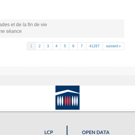
s et de la fin de vie
aine séance
1
2
3
4
5
6
7
41267
suivant »
LCP
OPEN DATA