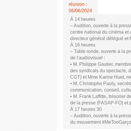
réunion :
06/06/2024
À 14 heures
– Audition, ouverte à la pres
centre national du cinéma et 
directeur général délégué et
À 16 heures
– Table ronde, ouverte à la p
de l'audiovisuel :
• M. Philippe Gautier, membre
des syndicats du spectacle, d
CGT) et Mme Karine Huet, m
• M. Christophe Pauly, secrét
communication, conseil, cul
• M. Frank Laffitte, trésorier 
de la presse (FASAP-FO) et 
À 17 heures 30
– Audition, ouverte à la press
du mouvement #MeTooGarç