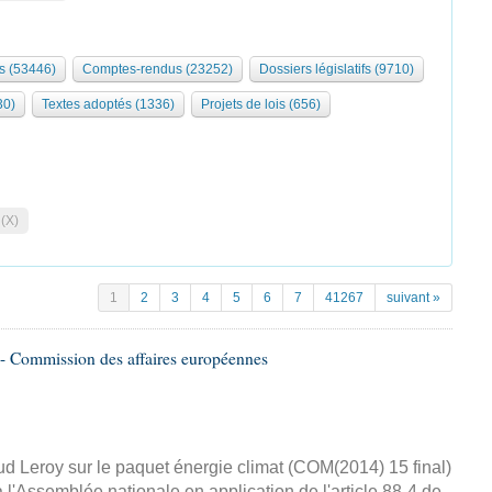
s (53446)
Comptes-rendus (23252)
Dossiers législatifs (9710)
30)
Textes adoptés (1336)
Projets de lois (656)
 (X)
1
2
3
4
5
6
7
41267
suivant »
- Commission des affaires européennes
d Leroy sur le paquet énergie climat (COM(2014) 15 final)
 l'Assemblée nationale en application de l'article 88-4 de