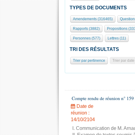
TYPES DE DOCUMENTS
Amendements (316465)
Question
Rapports (3882)
Propositions (33
Personnes (577)
Lettres (11)
TRI DES RÉSULTATS
Trier par pertinence
Trier par date
Compte rendu de réunion n° 159 
Date de
réunion :
14/10/2104
I. Communication de M. Arnau
II. Examen de textes soumis à