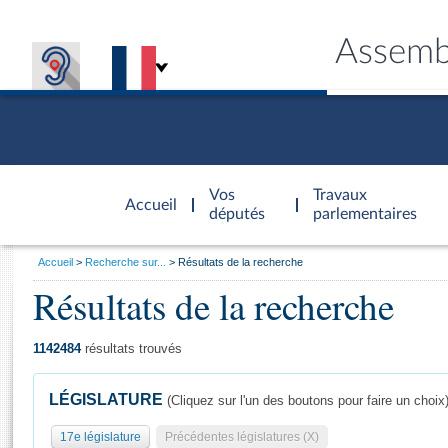
Assemb
Accèder à
la page
Vos
Travaux
Accueil
d'accueil
députés
parlementaires
Vous
Accueil
Recherche sur...
Résultats de la recherche
êtes
Résultats de la recherche
Général
ici
CONNEX
TRAVA
CONNA
DÉC
:
1142484
résultats trouvés
LÉGISLATURE
(Cliquez sur l'un des boutons pour faire un choix
17e législature
Précédentes législatures (X)