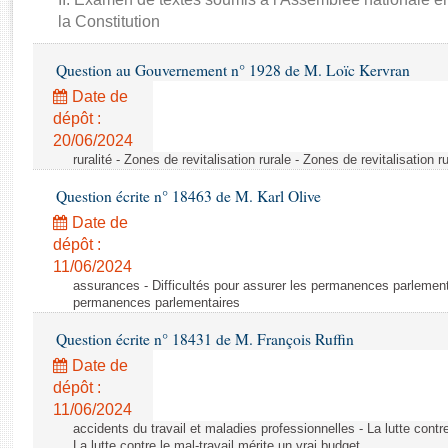
Rapports d'enquête
la Constitution
Rapports législatifs
Rapports sur l'application des lois
Question au Gouvernement n° 1928 de M. Loïc Kervran
Baromètre de l’application des lois
Date de
dépôt :
Dossiers législatifs
20/06/2024
ruralité - Zones de revitalisation rurale - Zones de revitalisation r
Budget et sécurité sociale
Questions écrites et orales
Question écrite n° 18463 de M. Karl Olive
Comptes rendus des débats
Date de
dépôt :
11/06/2024
assurances - Difficultés pour assurer les permanences parlementa
permanences parlementaires
Question écrite n° 18431 de M. François Ruffin
Date de
dépôt :
11/06/2024
accidents du travail et maladies professionnelles - La lutte contre
La lutte contre le mal-travail mérite un vrai budget