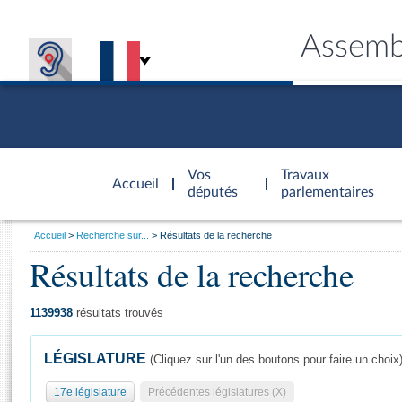
Assemb
Accèder à
la page
Vos
Travaux
Accueil
d'accueil
députés
parlementaires
Vous
Accueil
Recherche sur...
Résultats de la recherche
êtes
Résultats de la recherche
Général
ici
CONNEX
TRAVA
CONNA
DÉC
:
1139938
résultats trouvés
LÉGISLATURE
(Cliquez sur l'un des boutons pour faire un choix
17e législature
Précédentes législatures (X)