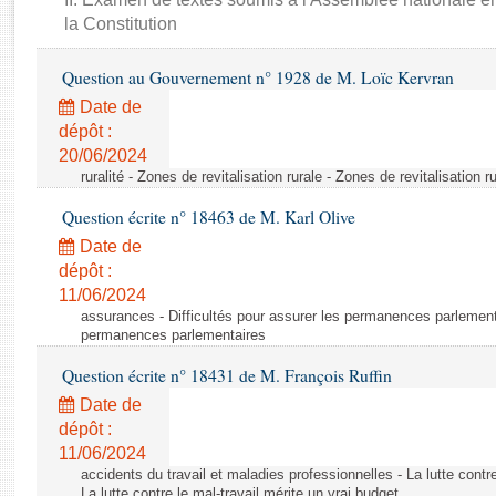
Rapports d'enquête
la Constitution
Rapports législatifs
Rapports sur l'application des lois
Question au Gouvernement n° 1928 de M. Loïc Kervran
Baromètre de l’application des lois
Date de
dépôt :
Dossiers législatifs
20/06/2024
ruralité - Zones de revitalisation rurale - Zones de revitalisation r
Budget et sécurité sociale
Questions écrites et orales
Question écrite n° 18463 de M. Karl Olive
Comptes rendus des débats
Date de
dépôt :
11/06/2024
assurances - Difficultés pour assurer les permanences parlementa
permanences parlementaires
Question écrite n° 18431 de M. François Ruffin
Date de
dépôt :
11/06/2024
accidents du travail et maladies professionnelles - La lutte contre
La lutte contre le mal-travail mérite un vrai budget