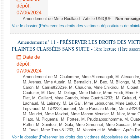
dépôt :
07/06/2024
Amendement de Mme Roullaud - Article UNIQUE -
Non renseig
Voir le dossier (Préserver les droits des victimes dépositaires de plain
Amendement n° 11 - PRÉSERVER LES DROITS DES VIC
PLAINTES CLASSÉES SANS SUITE - 1ère lecture (1ère assembl
Date de
dépôt :
07/06/2024
Amendement de M. Coulomme, Mme Abomangoli, M. Alexandre,
M. Arenas, Mme Autain, M. Bernalicis, M. Bex, M. Bilongo, M. 
Caron, M. Carri&#232;re, M. Chauche, Mme Chikirou, M. Clouet
Couturier, M. Davi, M. Delogu, Mme Dufour, Mme Erodi, Mme E
Fiat, M. Gaillard, Mme Garrido, Mme Guett&#233;, M. Guiraud,
Lachaud, M. Laisney, M. Le Gall, Mme Leboucher, Mme Leduc,
Lepvraud, M. L&#233;aument, Mme Pascale Martin, Mme &#201;li
M. Maudet, Mme Maximi, Mme Manon Meunier, M. Nilor, Mme 
Pilato, M. Piquemal, M. Portes, M. Prud&apos;homme, M. Qua
Ruffin, M. Saintoul, M. Sala, Mme Simonnet, Mme Soudais, Mm
M. Tavel, Mme Trouv&#233;, M. Vannier et M. Walter - Après l'a
Voir le dossier (Préserver les droits des victimes dépositaires de plain