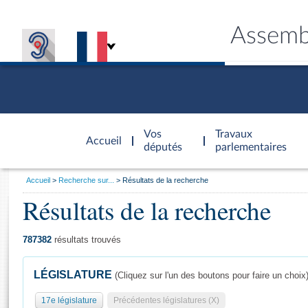
Assemb
Accèder à
la page
Vos
Travaux
Accueil
d'accueil
députés
parlementaires
Vous
Accueil
Recherche sur...
Résultats de la recherche
êtes
Résultats de la recherche
Général
ici
CONNEX
TRAVA
CONNA
DÉC
:
787382
résultats trouvés
LÉGISLATURE
(Cliquez sur l'un des boutons pour faire un choix
17e législature
Précédentes législatures (X)