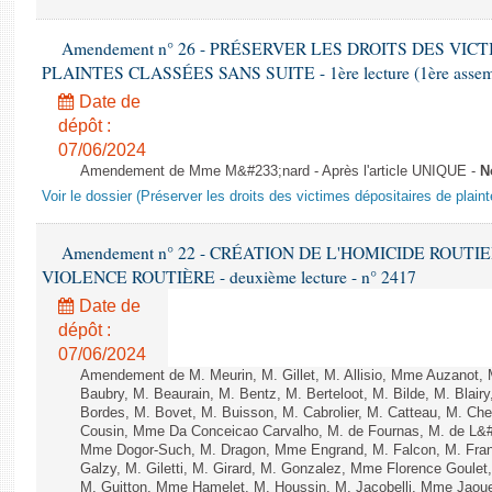
Amendement n° 26 - PRÉSERVER LES DROITS DES VIC
PLAINTES CLASSÉES SANS SUITE - 1ère lecture (1ère assembl
Date de
dépôt :
07/06/2024
Amendement de Mme M&#233;nard - Après l'article UNIQUE -
N
Voir le dossier (Préserver les droits des victimes dépositaires de plain
Amendement n° 22 - CRÉATION DE L'HOMICIDE ROUT
VIOLENCE ROUTIÈRE - deuxième lecture - n° 2417
Date de
dépôt :
07/06/2024
Amendement de M. Meurin, M. Gillet, M. Allisio, Mme Auzanot, 
Baubry, M. Beaurain, M. Bentz, M. Berteloot, M. Bilde, M. Blai
Bordes, M. Bovet, M. Buisson, M. Cabrolier, M. Catteau, M. 
Cousin, Mme Da Conceicao Carvalho, M. de Fournas, M. de L&#
Mme Dogor-Such, M. Dragon, Mme Engrand, M. Falcon, M. Fra
Galzy, M. Giletti, M. Girard, M. Gonzalez, Mme Florence Goulet
M. Guitton, Mme Hamelet, M. Houssin, M. Jacobelli, Mme Jaou