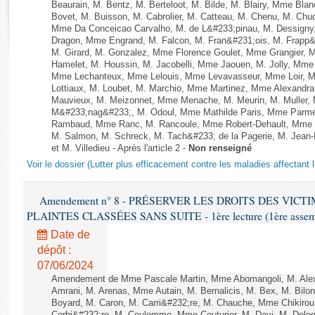
Rapports d'enquête
Beaurain, M. Bentz, M. Berteloot, M. Bilde, M. Blairy, Mme Bla
Bovet, M. Buisson, M. Cabrolier, M. Catteau, M. Chenu, M. C
Rapports législatifs
Mme Da Conceicao Carvalho, M. de L&#233;pinau, M. Dessign
Rapports sur l'application des lois
Dragon, Mme Engrand, M. Falcon, M. Fran&#231;ois, M. Frapp&#2
M. Girard, M. Gonzalez, Mme Florence Goulet, Mme Grangier, M
Baromètre de l’application des lois
Hamelet, M. Houssin, M. Jacobelli, Mme Jaouen, M. Jolly, Mme
Mme Lechanteux, Mme Lelouis, Mme Levavasseur, Mme Loir, M.
Lottiaux, M. Loubet, M. Marchio, Mme Martinez, Mme Alexandr
Dossiers législatifs
Mauvieux, M. Meizonnet, Mme Menache, M. Meurin, M. Muller,
M&#233;nag&#233;, M. Odoul, Mme Mathilde Paris, Mme Parment
Budget et sécurité sociale
Rambaud, Mme Ranc, M. Rancoule, Mme Robert-Dehault, Mme R
Questions écrites et orales
M. Salmon, M. Schreck, M. Tach&#233; de la Pagerie, M. Jean-P
Comptes rendus des débats
et M. Villedieu - Après l'article 2 -
Non renseigné
Voir le dossier (Lutter plus efficacement contre les maladies affectant 
Amendement n° 8 - PRÉSERVER LES DROITS DES VICT
PLAINTES CLASSÉES SANS SUITE - 1ère lecture (1ère assembl
Date de
dépôt :
07/06/2024
Amendement de Mme Pascale Martin, Mme Abomangoli, M. Ale
Amrani, M. Arenas, Mme Autain, M. Bernalicis, M. Bex, M. Bilo
Boyard, M. Caron, M. Carri&#232;re, M. Chauche, Mme Chikirou,