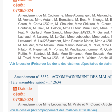
dépôt :
07/06/2024
Amendement de M. Coulomme, Mme Abomangoli, M. Alexandre,
M. Arenas, Mme Autain, M. Bernalicis, M. Bex, M. Bilongo, M. 
Caron, M. Carri&#232;re, M. Chauche, Mme Chikirou, M. Clouet
Couturier, M. Davi, M. Delogu, Mme Dufour, Mme Erodi, Mme E
Fiat, M. Gaillard, Mme Garrido, Mme Guett&#233;, M. Guiraud,
Lachaud, M. Laisney, M. Le Gall, Mme Leboucher, Mme Leduc,
Lepvraud, M. L&#233;aument, Mme Pascale Martin, Mme &#201;li
M. Maudet, Mme Maximi, Mme Manon Meunier, M. Nilor, Mme 
Pilato, M. Piquemal, M. Portes, M. Prud&apos;homme, M. Qua
Ruffin, M. Saintoul, M. Sala, Mme Simonnet, Mme Soudais, Mm
M. Tavel, Mme Trouv&#233;, M. Vannier et M. Walter - Article 
Voir le dossier (Préserver les droits des victimes dépositaires de plain
Amendement n° 3532 - ACCOMPAGNEMENT DES MALADES E
(1ère assemblée saisie) - n° 2634
Date de
dépôt :
07/06/2024
Amendement de Mme Leboucher, M. Pilato et M. Clouet - Article
Voir le dossier (Accompagnement des malades et fin de vie)