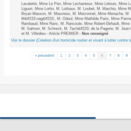
Lavalette, Mme Le Pen, Mme Lechanteux, Mme Lelouis, Mme Le
Liguori, Mme Lorho, M. Lottiaux, M. Loubet, M. Marchio, Mme 
Bryan Masson, M. Mauvieux, M. Meizonnet, Mme Menache, M. 
M&#233;nag&#233;, M. Odoul, Mme Mathilde Paris, Mme Parment
Rambaud, Mme Ranc, M. Rancoule, Mme Robert-Dehault, Mme R
M. Salmon, M. Schreck, M. Tach&#233; de la Pagerie, M. Jean-P
et M. Villedieu - Article PREMIER -
Non renseigné
Voir le dossier (Création d'un homicide routier et visant à lutter contre l
« précedent
1
2
3
4
5
6
7
8
9