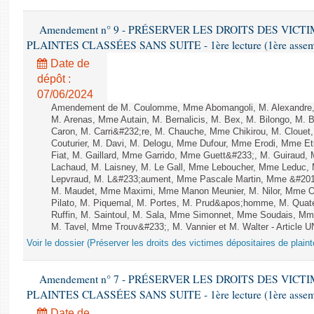
Amendement n° 9 - PRÉSERVER LES DROITS DES VICT
PLAINTES CLASSÉES SANS SUITE - 1ère lecture (1ère assembl
Date de
dépôt :
07/06/2024
Amendement de M. Coulomme, Mme Abomangoli, M. Alexandre,
M. Arenas, Mme Autain, M. Bernalicis, M. Bex, M. Bilongo, M. 
Caron, M. Carri&#232;re, M. Chauche, Mme Chikirou, M. Clouet
Couturier, M. Davi, M. Delogu, Mme Dufour, Mme Erodi, Mme E
Fiat, M. Gaillard, Mme Garrido, Mme Guett&#233;, M. Guiraud,
Lachaud, M. Laisney, M. Le Gall, Mme Leboucher, Mme Leduc,
Lepvraud, M. L&#233;aument, Mme Pascale Martin, Mme &#201;li
M. Maudet, Mme Maximi, Mme Manon Meunier, M. Nilor, Mme 
Pilato, M. Piquemal, M. Portes, M. Prud&apos;homme, M. Qua
Ruffin, M. Saintoul, M. Sala, Mme Simonnet, Mme Soudais, Mm
M. Tavel, Mme Trouv&#233;, M. Vannier et M. Walter - Article 
Voir le dossier (Préserver les droits des victimes dépositaires de plain
Amendement n° 7 - PRÉSERVER LES DROITS DES VICT
PLAINTES CLASSÉES SANS SUITE - 1ère lecture (1ère assembl
Date de