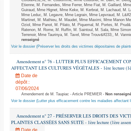
Corbi&#232;re, M. Coulomme, Mme Couturier, M. Davi, M. Del
Etienne, M. Fernandes, Mme Ferrer, Mme Fiat, M. Gaillard, Mm
Guiraud, Mme Hignet, Mme Keke, M. Kerbrat, M. Lachaud, M. L
Mme Leduc, M. Legavre, Mme Legrain, Mme Lepvraud, M. L&#23
Martinet, M. Mathieu, M. Maudet, Mme Maximi, Mme Manon Me
Oziol, Mme Panot, M. Pilato, M. Piquemal, M. Portes, M. Pru
Ratenon, M. Rome, M. Ruffin, M. Saintoul, M. Sala, Mme Sim
Terrenoir, Mme Taurinya, M. Tavel, Mme Trouv&#233;, M. Vannie
renseigné
Voir le dossier (Préserver les droits des victimes dépositaires de plain
Amendement n° 76 - LUTTER PLUS EFFICACEMENT C
AFFECTANT LES CULTURES VÉGÉTALES - 1ère lecture (1ère a
Date de
dépôt :
07/06/2024
Amendement de M. Taupiac - Article PREMIER -
Non renseign
Voir le dossier (Lutter plus efficacement contre les maladies affectant 
Amendement n° 27 - PRÉSERVER LES DROITS DES VIC
PLAINTES CLASSÉES SANS SUITE - 1ère lecture (1ère assembl
Date de