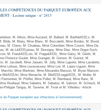
RE LES COMPÉTENCES DU PARQUET EUROPÉEN AUX
 - Lecture unique - n° 2413
teloot, M. Allisio, Mme Auzanot, M. Ballard, M. Barth&#232;s, M.
M. Bilde, M. Blairy, Mme Blanc, M. Boccaletti, Mme Bordes, M. Bovet,
atteau, M. Chenu, M. Chudeau, Mme Colombier, Mme Cousin, Mme Da
nas, M. de L&#233;pinau, M. Dessigny, Mme Diaz, Mme Dogor-Such,
on, M. Fran&#231;ois, M. Frapp&#233;, Mme Galzy, M. Giletti, M.
 Mme Florence Goulet, Mme Grangier, M. Grenon, M. Guiniot, M.
n, M. Jacobelli, Mme Jaouen, M. Jolly, Mme Laporte, Mme Lavalette,
me Lelouis, Mme Levavasseur, Mme Loir, M. Lopez-Liguori, Mme
 M. Marchio, Mme Martinez, Mme Alexandra Masson, M. Bryan Masson,
e M&#233;lin, Mme Menache, M. M&#233;nag&#233;, M. Muller, M.
 Parmentier, M. Pfeffer, Mme Pollet, M. Rambaud, Mme Ranc, M.
Mme Roullaud, Mme Sabatini, M. Sabatou, M. Salmon, M. Schreck, M.
-Philippe Tanguy, M. Taverne, M. Tivoli et M. Villedieu - Article
es du Parquet européen aux infractions à l’environnement)
RE LES COMPÉTENCES DU PARQUET EUROPÉEN AUX