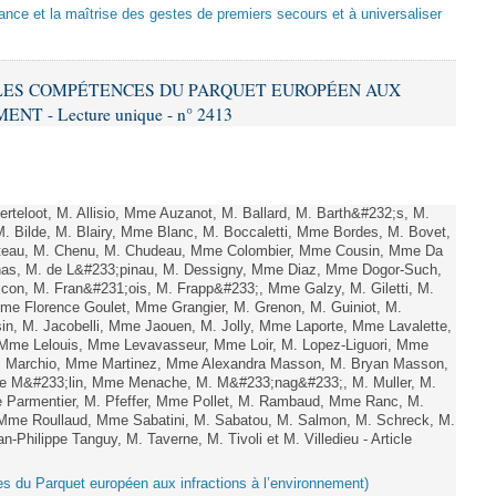
sance et la maîtrise des gestes de premiers secours et à universaliser
E LES COMPÉTENCES DU PARQUET EUROPÉEN AUX
 - Lecture unique - n° 2413
teloot, M. Allisio, Mme Auzanot, M. Ballard, M. Barth&#232;s, M.
M. Bilde, M. Blairy, Mme Blanc, M. Boccaletti, Mme Bordes, M. Bovet,
atteau, M. Chenu, M. Chudeau, Mme Colombier, Mme Cousin, Mme Da
nas, M. de L&#233;pinau, M. Dessigny, Mme Diaz, Mme Dogor-Such,
on, M. Fran&#231;ois, M. Frapp&#233;, Mme Galzy, M. Giletti, M.
 Mme Florence Goulet, Mme Grangier, M. Grenon, M. Guiniot, M.
n, M. Jacobelli, Mme Jaouen, M. Jolly, Mme Laporte, Mme Lavalette,
me Lelouis, Mme Levavasseur, Mme Loir, M. Lopez-Liguori, Mme
 M. Marchio, Mme Martinez, Mme Alexandra Masson, M. Bryan Masson,
e M&#233;lin, Mme Menache, M. M&#233;nag&#233;, M. Muller, M.
 Parmentier, M. Pfeffer, Mme Pollet, M. Rambaud, Mme Ranc, M.
Mme Roullaud, Mme Sabatini, M. Sabatou, M. Salmon, M. Schreck, M.
-Philippe Tanguy, M. Taverne, M. Tivoli et M. Villedieu - Article
es du Parquet européen aux infractions à l’environnement)