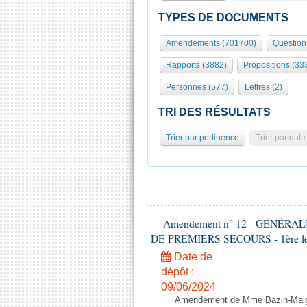
TYPES DE DOCUMENTS
Amendements (701700)
Question
Rapports (3882)
Propositions (33
Personnes (577)
Lettres (2)
TRI DES RÉSULTATS
Trier par pertinence
Trier par date
Amendement n° 12 - GÉNÉR
DE PREMIERS SECOURS - 1ère lectu
Date de
dépôt :
09/06/2024
Amendement de Mme Bazin-Malgr