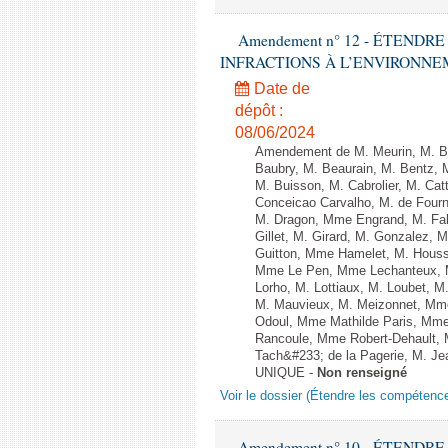
Amendement n° 12 - ÉTEND
INFRACTIONS À L’ENVIRONNEMENT
Date de
dépôt :
08/06/2024
Amendement de M. Meurin, M. Ber
Baubry, M. Beaurain, M. Bentz, 
M. Buisson, M. Cabrolier, M. C
Conceicao Carvalho, M. de Four
M. Dragon, Mme Engrand, M. Falc
Gillet, M. Girard, M. Gonzalez,
Guitton, Mme Hamelet, M. Houssi
Mme Le Pen, Mme Lechanteux, M
Lorho, M. Lottiaux, M. Loubet,
M. Mauvieux, M. Meizonnet, Mm
Odoul, Mme Mathilde Paris, Mme
Rancoule, Mme Robert-Dehault, 
Tach&#233; de la Pagerie, M. Jean
UNIQUE -
Non renseigné
Voir le dossier (Étendre les compétenc
Amendement n° 10 - ÉTEND