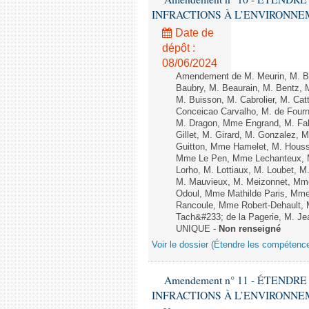
INFRACTIONS À L’ENVIRONNEMENT
Date de
dépôt :
08/06/2024
Amendement de M. Meurin, M. Ber
Baubry, M. Beaurain, M. Bentz, 
M. Buisson, M. Cabrolier, M. C
Conceicao Carvalho, M. de Four
M. Dragon, Mme Engrand, M. Falc
Gillet, M. Girard, M. Gonzalez,
Guitton, Mme Hamelet, M. Houssi
Mme Le Pen, Mme Lechanteux, M
Lorho, M. Lottiaux, M. Loubet,
M. Mauvieux, M. Meizonnet, Mm
Odoul, Mme Mathilde Paris, Mme
Rancoule, Mme Robert-Dehault, 
Tach&#233; de la Pagerie, M. Jean
UNIQUE -
Non renseigné
Voir le dossier (Étendre les compétenc
Amendement n° 11 - ÉTEND
INFRACTIONS À L’ENVIRONNEMENT