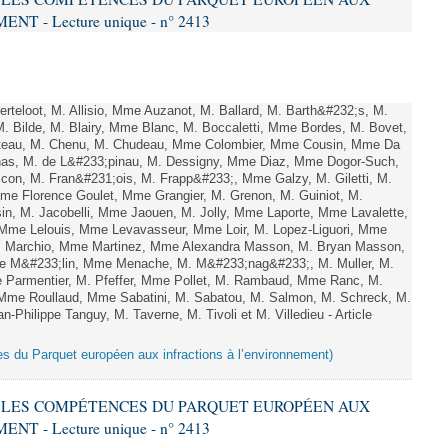
 - Lecture unique - n° 2413
teloot, M. Allisio, Mme Auzanot, M. Ballard, M. Barth&#232;s, M.
M. Bilde, M. Blairy, Mme Blanc, M. Boccaletti, Mme Bordes, M. Bovet,
atteau, M. Chenu, M. Chudeau, Mme Colombier, Mme Cousin, Mme Da
nas, M. de L&#233;pinau, M. Dessigny, Mme Diaz, Mme Dogor-Such,
on, M. Fran&#231;ois, M. Frapp&#233;, Mme Galzy, M. Giletti, M.
 Mme Florence Goulet, Mme Grangier, M. Grenon, M. Guiniot, M.
n, M. Jacobelli, Mme Jaouen, M. Jolly, Mme Laporte, Mme Lavalette,
me Lelouis, Mme Levavasseur, Mme Loir, M. Lopez-Liguori, Mme
 M. Marchio, Mme Martinez, Mme Alexandra Masson, M. Bryan Masson,
e M&#233;lin, Mme Menache, M. M&#233;nag&#233;, M. Muller, M.
 Parmentier, M. Pfeffer, Mme Pollet, M. Rambaud, Mme Ranc, M.
Mme Roullaud, Mme Sabatini, M. Sabatou, M. Salmon, M. Schreck, M.
-Philippe Tanguy, M. Taverne, M. Tivoli et M. Villedieu - Article
es du Parquet européen aux infractions à l’environnement)
RE LES COMPÉTENCES DU PARQUET EUROPÉEN AUX
 - Lecture unique - n° 2413