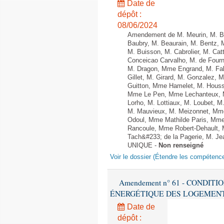
Date de
dépôt :
08/06/2024
Amendement de M. Meurin, M. Ber
Baubry, M. Beaurain, M. Bentz, 
M. Buisson, M. Cabrolier, M. C
Conceicao Carvalho, M. de Four
M. Dragon, Mme Engrand, M. Falc
Gillet, M. Girard, M. Gonzalez,
Guitton, Mme Hamelet, M. Houssi
Mme Le Pen, Mme Lechanteux, M
Lorho, M. Lottiaux, M. Loubet,
M. Mauvieux, M. Meizonnet, Mm
Odoul, Mme Mathilde Paris, Mme
Rancoule, Mme Robert-Dehault, 
Tach&#233; de la Pagerie, M. Jean
UNIQUE -
Non renseigné
Voir le dossier (Étendre les compétenc
Amendement n° 61 - CONDIT
ÉNERGÉTIQUE DES LOGEMENTS - 1èr
Date de
dépôt :