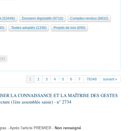
s (53446)
Dossiers législatifs (9710)
Comptes-rendus (8832)
30)
Textes adoptés (1336)
Projets de lois (656)
 (X)
1
2
3
4
5
6
7
78348
suivant »
ALISER LA CONNAISSANCE ET LA MAÎTRISE DES GESTES
re (1ère assemblée saisie) - n° 2734
as - Après l'article PREMIER -
Non renseigné