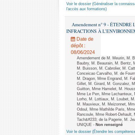
Voir le dossier (Généraliser la connais
l'accès aux formations)
Amendement n° 9 - ÉTENDR
INFRACTIONS À L’ENVIRONNEMENT
Date de
dépôt :
08/06/2024
Amendement de M. Meurin, M. Ber
Baubry, M. Beaurain, M. Bentz, 
M. Buisson, M. Cabrolier, M. C
Conceicao Carvalho, M. de Four
M. Dragon, Mme Engrand, M. Falc
Gillet, M. Girard, M. Gonzalez,
Guitton, Mme Hamelet, M. Houssi
Mme Le Pen, Mme Lechanteux, M
Lorho, M. Lottiaux, M. Loubet,
M. Mauvieux, M. Meizonnet, Mm
Odoul, Mme Mathilde Paris, Mme
Rancoule, Mme Robert-Dehault, 
Tach&#233; de la Pagerie, M. Jean
UNIQUE -
Non renseigné
Voir le dossier (Étendre les compétenc