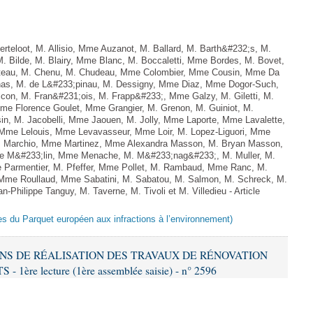
teloot, M. Allisio, Mme Auzanot, M. Ballard, M. Barth&#232;s, M.
M. Bilde, M. Blairy, Mme Blanc, M. Boccaletti, Mme Bordes, M. Bovet,
atteau, M. Chenu, M. Chudeau, Mme Colombier, Mme Cousin, Mme Da
nas, M. de L&#233;pinau, M. Dessigny, Mme Diaz, Mme Dogor-Such,
on, M. Fran&#231;ois, M. Frapp&#233;, Mme Galzy, M. Giletti, M.
 Mme Florence Goulet, Mme Grangier, M. Grenon, M. Guiniot, M.
n, M. Jacobelli, Mme Jaouen, M. Jolly, Mme Laporte, Mme Lavalette,
me Lelouis, Mme Levavasseur, Mme Loir, M. Lopez-Liguori, Mme
 M. Marchio, Mme Martinez, Mme Alexandra Masson, M. Bryan Masson,
e M&#233;lin, Mme Menache, M. M&#233;nag&#233;, M. Muller, M.
 Parmentier, M. Pfeffer, Mme Pollet, M. Rambaud, Mme Ranc, M.
Mme Roullaud, Mme Sabatini, M. Sabatou, M. Salmon, M. Schreck, M.
-Philippe Tanguy, M. Taverne, M. Tivoli et M. Villedieu - Article
es du Parquet européen aux infractions à l’environnement)
IONS DE RÉALISATION DES TRAVAUX DE RÉNOVATION
e lecture (1ère assemblée saisie) - n° 2596