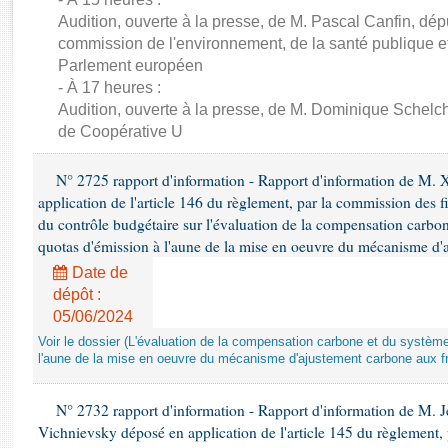
Rapports d'enquête
Audition, ouverte à la presse, de M. Pascal Canfin, dép
Rapports législatifs
commission de l'environnement, de la santé publique et
Rapports sur l'application des lois
Parlement européen
Baromètre de l’application des lois
- À 17 heures :
Audition, ouverte à la presse, de M. Dominique Schelch
de Coopérative U
Dossiers législatifs
Budget et sécurité sociale
N° 2725 rapport d'information - Rapport d'information de M. 
Questions écrites et orales
application de l'article 146 du règlement, par la commission des f
Comptes rendus des débats
du contrôle budgétaire sur l'évaluation de la compensation carbo
quotas d'émission à l'aune de la mise en oeuvre du mécanisme d'
Date de
dépôt :
05/06/2024
Voir le dossier (L'évaluation de la compensation carbone et du systè
l'aune de la mise en oeuvre du mécanisme d'ajustement carbone aux fr
N° 2732 rapport d'information - Rapport d'information de M.
Vichnievsky déposé en application de l'article 145 du règlement, 