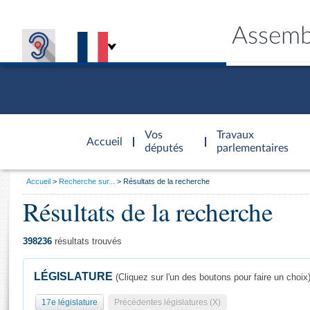
Assemb
Accèder à
la page
Vos
Travaux
Accueil
d'accueil
députés
parlementaires
Vous
Accueil
Recherche sur...
Résultats de la recherche
êtes
Résultats de la recherche
Général
ici
CONNEX
TRAVA
CONNA
DÉC
:
398236
résultats trouvés
LÉGISLATURE
(Cliquez sur l'un des boutons pour faire un choix
17e législature
Précédentes législatures (X)