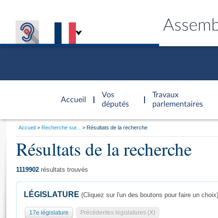
Assemb
Accèder à
la page
Vos
Travaux
Accueil
d'accueil
députés
parlementaires
Vous
Accueil
Recherche sur...
Résultats de la recherche
êtes
Résultats de la recherche
Général
ici
CONNEX
TRAVA
CONNA
DÉC
:
1119902
résultats trouvés
LÉGISLATURE
(Cliquez sur l'un des boutons pour faire un choix
17e législature
Précédentes législatures (X)