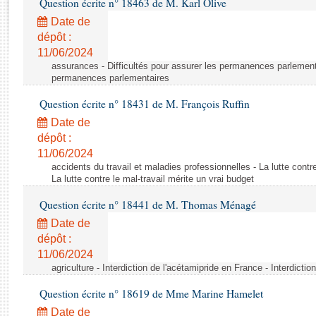
Question écrite n° 18463 de M. Karl Olive
Rapports d'enquête
Rapports législatifs
Date de
dépôt :
Rapports sur l'application des lois
11/06/2024
Baromètre de l’application des lois
assurances - Difficultés pour assurer les permanences parlementa
permanences parlementaires
Dossiers législatifs
Question écrite n° 18431 de M. François Ruffin
Budget et sécurité sociale
Date de
Questions écrites et orales
dépôt :
Comptes rendus des débats
11/06/2024
accidents du travail et maladies professionnelles - La lutte contre
La lutte contre le mal-travail mérite un vrai budget
Question écrite n° 18441 de M. Thomas Ménagé
Date de
dépôt :
11/06/2024
agriculture - Interdiction de l'acétamipride en France - Interdicti
Question écrite n° 18619 de Mme Marine Hamelet
Date de