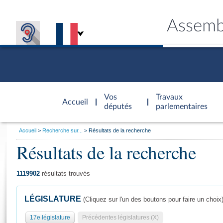
Assemb
Accèder à
la page
Vos
Travaux
Accueil
d'accueil
députés
parlementaires
Vous
Accueil
Recherche sur...
Résultats de la recherche
êtes
Résultats de la recherche
Général
ici
CONNEX
TRAVA
CONNA
DÉC
:
1119902
résultats trouvés
LÉGISLATURE
(Cliquez sur l'un des boutons pour faire un choix
17e législature
Précédentes législatures (X)