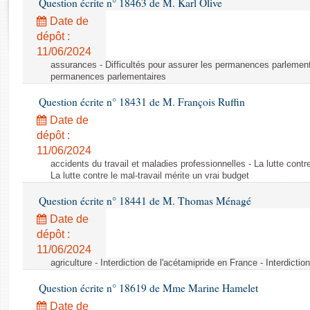
Question écrite n° 18463 de M. Karl Olive
Rapports d'enquête
Rapports législatifs
Date de
dépôt :
Rapports sur l'application des lois
11/06/2024
Baromètre de l’application des lois
assurances - Difficultés pour assurer les permanences parlementa
permanences parlementaires
Dossiers législatifs
Question écrite n° 18431 de M. François Ruffin
Budget et sécurité sociale
Date de
Questions écrites et orales
dépôt :
Comptes rendus des débats
11/06/2024
accidents du travail et maladies professionnelles - La lutte contre
La lutte contre le mal-travail mérite un vrai budget
Question écrite n° 18441 de M. Thomas Ménagé
Date de
dépôt :
11/06/2024
agriculture - Interdiction de l'acétamipride en France - Interdicti
Question écrite n° 18619 de Mme Marine Hamelet
Date de